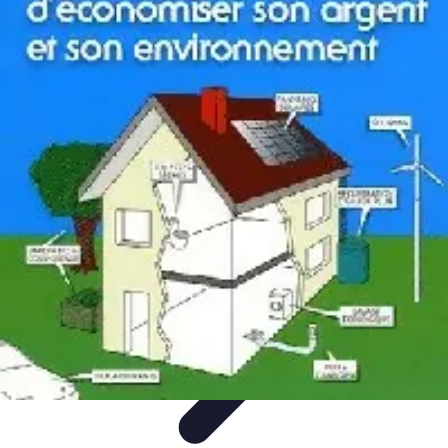
Conseil Banque
Prêts et Crédits
Crédits et Emprunts
Frais et Tarifs
Gestion
financière
Crédits et Financements
Conseil Banque