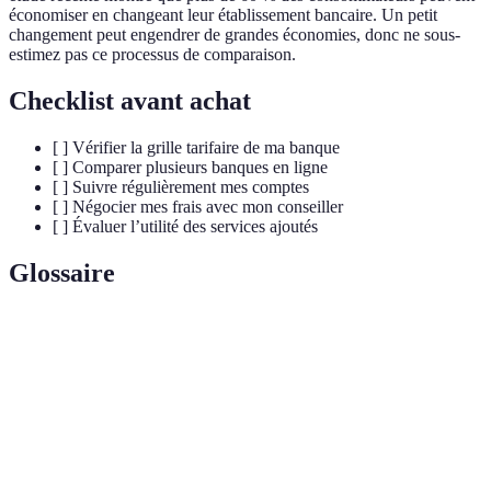
économiser en changeant leur établissement bancaire. Un petit
changement peut engendrer de grandes économies, donc ne sous-
estimez pas ce processus de comparaison.
Checklist avant achat
[ ] Vérifier la grille tarifaire de ma banque
[ ] Comparer plusieurs banques en ligne
[ ] Suivre régulièrement mes comptes
[ ] Négocier mes frais avec mon conseiller
[ ] Évaluer l’utilité des services ajoutés
Glossaire
Terme
Définition
Coûts associés à la gestion d'un compte bancaire,
Frais
incluant les frais de tenue de compte et de
bancaires
transaction.
Banque entièrement numérique sans agences