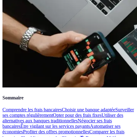
Sommaire
Comprendre les frais bancaires
Choisir une banque adaptée
Surveiller
ses comptes régulièrement
Opter pour des frais fixes
Utiliser des
alternatives aux banques traditionnelles
Négocier ses frais
bancaires
Être vigilant sur les services payants
Automatiser ses
économies
Profiter des offres promotionnelles
Comparer les frais