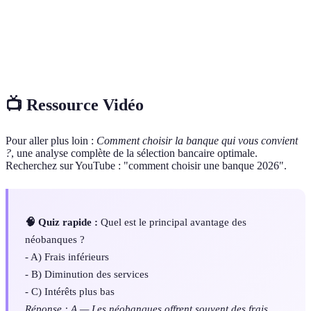
Néobanque
physiques, souvent avec des frais réduits.
Épargne
Mise de fonds automatiquement transférée vers un
automatique
compte d'épargne pour éviter le découvert.
📺 Ressource Vidéo
Pour aller plus loin :
Comment choisir la banque qui vous convient
?
, une analyse complète de la sélection bancaire optimale.
Recherchez sur YouTube : "comment choisir une banque 2026".
🧠 Quiz rapide :
Quel est le principal avantage des
néobanques ?
- A) Frais inférieurs
- B) Diminution des services
- C) Intérêts plus bas
Réponse : A — Les néobanques offrent souvent des frais