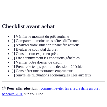
Assurance
Protection financière qui couvre le remboursement
emprunteur
du prêt en cas de décès ou d'incapacité.
Checklist avant achat
[ ] Vérifier le montant du prêt souhaité
[ ] Comparer au moins trois offres différentes
[ ] Analyser votre situation financière actuelle
[ ] Évaluer le coût total du prêt
[ ] Consulter un expert en prêts
[ ] Lire attentivement les conditions générales
[ ] Vérifier votre dossier de crédit
[ ] Prendre le temps pour une décision réfléchie
[ ] Considérer une assurance emprunteur
[ ] Suivre les fluctuations économiques liées aux taux
📺
Pour aller plus loin :
comment éviter les erreurs dans un prêt
bancaire 2026
sur YouTube