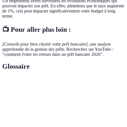
Un emprunteur averti surveillera les évolutions économiques qui
peuvent impacter son prêt. En effet, admettons que le taux augmente
de 1%, cela peut impacter significativement votre budget à long
terme.
📺 Pour aller plus loin :
[Conseils pour bien choisir votre prêt bancaire]
, une analyse
approfondie de la gestion des prêts. Recherchez sur YouTube :
"comment éviter les erreurs dans un prêt bancaire 2026".
Glossaire
Terme
Définition
Taux
Pourcentage appliqué à la somme empruntée,
d'intérêt
déterminant le coût du crédit.
Dossier de
Document reflétant les antécédents financiers,
crédit
évalué par les banques avant l'octroi d'un prêt.