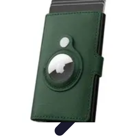
Conseil Banque
Prêts et Crédits
Crédits et Emprunts
Frais et Tarifs
Gestion
financière
Crédits et Financements
Conseil Banque