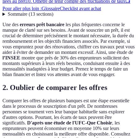
liées au prêt
10. Ométre de tenir compte des fluctuations de taux
📺
Pour aller plus loin :
Glossaire
Checklist avant achat
Sommaire
(
13
sections
)
Une des
erreurs prêt bancaire
les plus fréquentes concerne le
manque de clarté sur ses besoins. Avant de souscrire un prêt, il est
crucial de déterminer précisément le montant nécessaire, la durée du
remboursement et les objectifs financiers associés. Par exemple, si
vous empruntez pour des rénovations, chiffrer ces travaux peut vous
aider à éviter de demander un montant excessif. Ainsi, une étude de
l’INSEE
montre que près de 30% des emprunteurs sollicitent des
montants supérieurs à leurs réels besoins, conduisant ensuite à des
mensualités inadaptées à leur budget. Prenez le temps de faire un
bilan financier et listez vos attentes avant de vous engager.
2. Oublier de comparer les offres
Comparer les offres de plusieurs banques est une étape essentielle
dans le processus de souscription d'un prêt. De nombreuses
personnes se tournent vers leur banque habituelle sans explorer
d'autres options. Pourtant, les écarts de taux peuvent être
significatifs.
D'après une étude de l'UFC-Que Choisir
, les
emprunteurs peuvent économiser en moyenne 10% sur leurs
mensualités en choisissant la meilleure offre disponible. Consultez