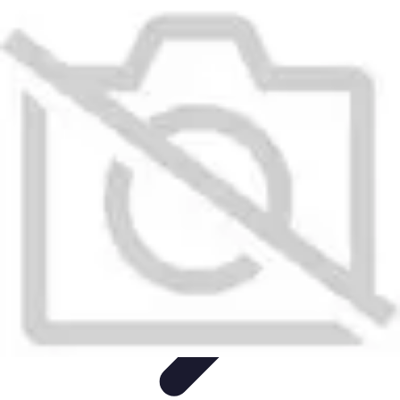
Conseil Banque
Prêts et Crédits
Crédits et Emprunts
Frais et Tarifs
Gestion
financière
Crédits et Financements
Conseil Banque