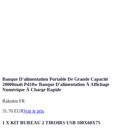
Terme
Définition
Banque
Institution financière qui propose ses services
en ligne
principalement sur Internet sans agences physiques.
Frais
Coûts associés aux services bancaires, y compris les
bancaires
frais mensuels et de transaction.
Service
Assistance proposée par la banque pour répondre aux
client
questions et résoudre les problèmes des clients.
Banque D'alimentation Portable De Grande Capacité
20000mah Pd18w Banque D'alimentation À Affichage
Numérique À Charge Rapide
Rakuten FR
31.70
EUR
Voir le prix
1 X KIT BUREAU 2 TIROIRS USB 100X60X75