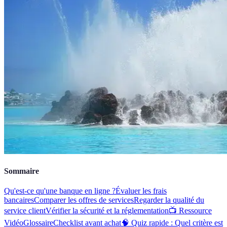
Sommaire
Qu'est-ce qu'une banque en ligne ?
Évaluer les frais
bancaires
Comparer les offres de services
Regarder la qualité du
service client
Vérifier la sécurité et la réglementation
📺 Ressource
Vidéo
Glossaire
Checklist avant achat
🧠 Quiz rapide : Quel critère est