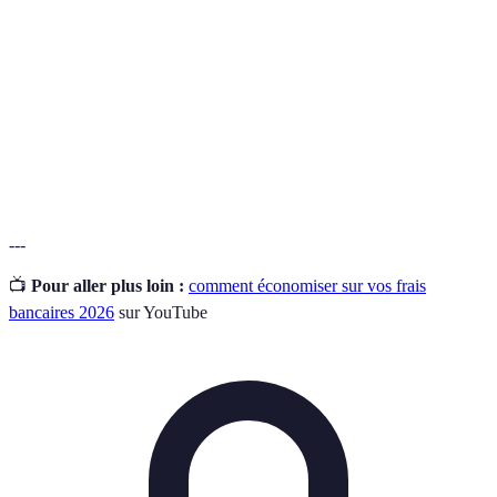
Découvert
négatif.
Prélèvement
Montant debité automatiquement d'un compte à la
automatique
date convenue.
Banque en
Établissement bancaire n'ayant pas d'agence
ligne
physique et offrant des services via internet.
---
📺
Pour aller plus loin :
comment économiser sur vos frais
bancaires 2026
sur YouTube