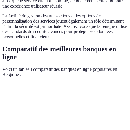
ainsi que le service client disponible, deux éléments cruciaux pour
une expérience utilisateur réussie.
La facilité de gestion des transactions et les options de
personnalisation des services jouent également un rôle déterminant.
Enfin, la sécurité est primordiale. Assurez-vous que la banque utilise
des standards de sécurité avancés pour protéger vos données
personnelles et financières.
Comparatif des meilleures banques en
ligne
Voici un tableau comparatif des banques en ligne populaires en
Belgique :
Critère
Banque A
Banque B
Banque C
Verdi
Frais
Banq
2€/mois
1€/mois
Gratuit
bancaires
C av.
Très
Banq
Application
Ergonomique
Intuitive