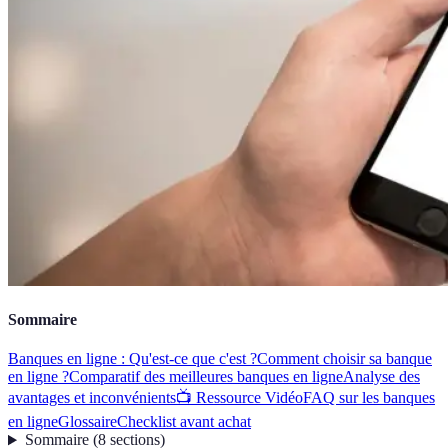
Sommaire
Banques en ligne : Qu'est-ce que c'est ?
Comment choisir sa banque
en ligne ?
Comparatif des meilleures banques en ligne
Analyse des
avantages et inconvénients
📺 Ressource Vidéo
FAQ sur les banques
en ligne
Glossaire
Checklist avant achat
Sommaire
(
8
sections
)