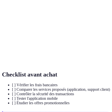
Terme
Définition
Banque en
Institution financière offrant des services bancaires
ligne
via Internet.
Frais
Coûts liés à la gestion et aux services offerts par les
bancaires
banques.
Sécurité
Mesures mises en place pour protéger les données
bancaire
financières des clients.
Checklist avant achat
[ ] Vérifier les frais bancaires
[ ] Comparer les services proposés (application, support client)
[ ] Contrôler la sécurité des transactions
[ ] Tester l'application mobile
[ ] Étudier les offres promotionnelles