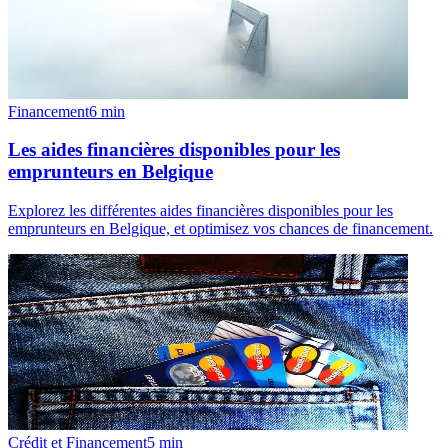
Financement
6
min
Les aides financières disponibles pour les
emprunteurs en Belgique
Explorez les différentes aides financières disponibles pour les
emprunteurs en Belgique, et optimisez vos chances de financement.
Crédit et Financement
5
min