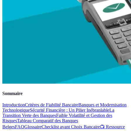
Sommaire
Introduction
Critères de Fiabilité Bancaire
Banques et Modernisation
Technologique
Sécurité Financière : Un Pilier Inébranlable
La
Transition Verte des Banques
Faible Volatilité et Gestion des
Risques
Tableau Comparatif des Banques
Belges
FAQ
Glossaire
Checklist avant Choix Bancaire
📺 Ressource