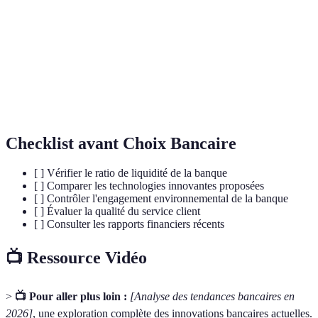
Blockchain
Technologie de registre décentralisé.
Intelligence artificielle, utilisée pour automatiser
IA
des processus.
Ratio de
Mesure de la capacité d'une banque à couvrir ses
Liquidité
obligations financières.
Checklist avant Choix Bancaire
[ ] Vérifier le ratio de liquidité de la banque
[ ] Comparer les technologies innovantes proposées
[ ] Contrôler l'engagement environnemental de la banque
[ ] Évaluer la qualité du service client
[ ] Consulter les rapports financiers récents
📺 Ressource Vidéo
>
📺 Pour aller plus loin :
[Analyse des tendances bancaires en
2026]
, une exploration complète des innovations bancaires actuelles.