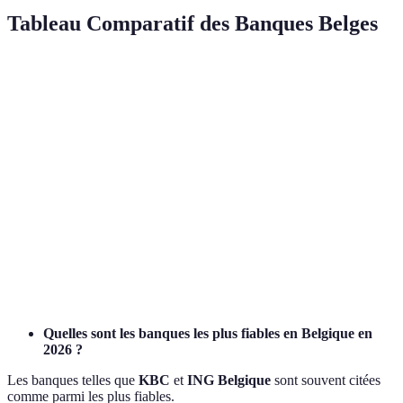
Tableau Comparatif des Banques Belges
Banque
Technologie Innovante
Sécurité Financière
Eng
ING
Oui
Très élevée
Ele
Belgique
BNP
Oui
Elevée
Ele
Paribas
KBC
Oui
Très élevée
Moy
Belfius
Non
Moyenne
Faib
Quelles sont les banques les plus fiables en Belgique en
2026 ?
Les banques telles que
KBC
et
ING Belgique
sont souvent citées
comme parmi les plus fiables.