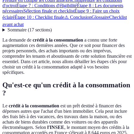
Prendre en compte les coûts annexes
Comprendre les conditions
d'octroi
Étape 7 : Conditions d'éligibilité
Étape 8 : Les documents
nécessaires
Sélection finale et checklist
Étape 9 : Faire un choix
éclairé
Étape 10 : Checklist finale
⚠️ Conclusion
Glossaire
Checklist
avant achat
Sommaire
(
17
sections
)
La demande de
crédit à la consommation
a connu une forte
augmentation ces dernières années. Que ce soit pour financer des
projets personnels, des achats importants ou des imprévus,
comprendre les tenants et aboutissants de cette solution financière est
essentiel. Dans cet article, nous allons détailler les étapes clés pour
choisir un crédit à la consommation adapté à vos besoins
spécifiques.
Qu'est-ce qu'un crédit à la consommation
?
Le
crédit à la consommation
est un prêt destiné à financer des
dépenses autres que l'achat d'un bien immobilier. Cela peut inclure
des frais liés à des vacances, des travaux dans la maison, ou des
achats de biens durables comme des voitures ou des appareils
électroménagers. Selon
l'INSEE
, le montant moyen des crédits à la
consommation accordés en France s'élevait à 8 644 euros en 2025.