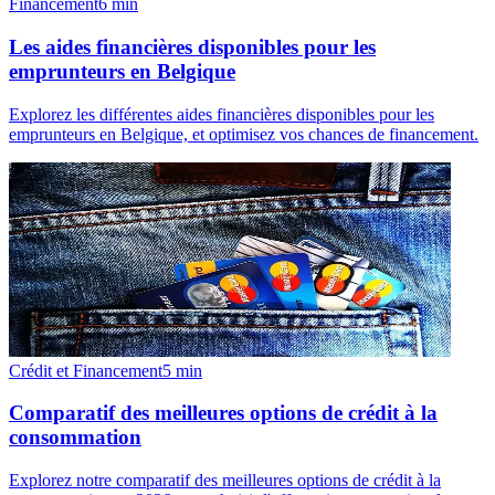
Financement
6
min
Les aides financières disponibles pour les
emprunteurs en Belgique
Explorez les différentes aides financières disponibles pour les
emprunteurs en Belgique, et optimisez vos chances de financement.
Crédit et Financement
5
min
Comparatif des meilleures options de crédit à la
consommation
Explorez notre comparatif des meilleures options de crédit à la