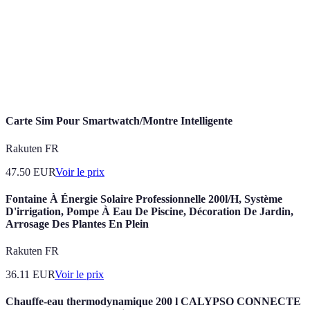
Coût d'un emprunt exprimé en pourcentage du
Taux d'intérêt
montant emprunté.
Capacité de
Montant que l'emprunteur peut consacrer au
remboursement
remboursement de ses crédits.
Carte Sim Pour Smartwatch/Montre Intelligente
Rakuten FR
47.50
EUR
Voir le prix
Fontaine À Énergie Solaire Professionnelle 200l/H, Système
D'irrigation, Pompe À Eau De Piscine, Décoration De Jardin,
Arrosage Des Plantes En Plein
Rakuten FR
36.11
EUR
Voir le prix
Chauffe-eau thermodynamique 200 l CALYPSO CONNECTE