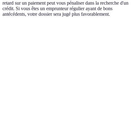
retard sur un paiement peut vous pénaliser dans la recherche d'un
crédit. Si vous êtes un emprunteur régulier ayant de bons
antécédents, votre dossier sera jugé plus favorablement.
Critère
Option A
Option B
Option C
V
O
Taux d'intérêt
3.5%
5%
4%
es
m
O
Frais de
0€
150€
75€
es
dossier
é
O
Durée de
of
24 mois
36 mois
30 mois
remboursement
m
c
Pas de
O
Flexibilité des
Mensualités
Mensualités