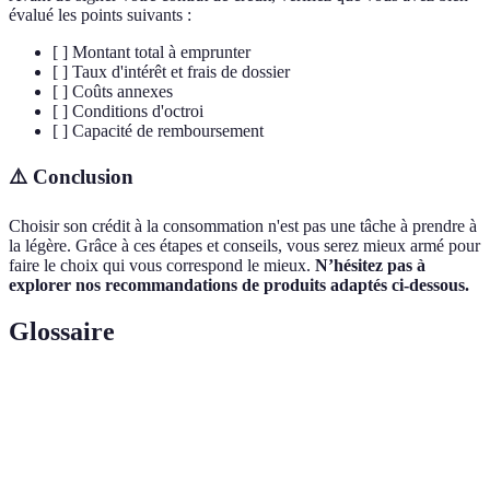
évalué les points suivants :
[ ] Montant total à emprunter
[ ] Taux d'intérêt et frais de dossier
[ ] Coûts annexes
[ ] Conditions d'octroi
[ ] Capacité de remboursement
⚠️ Conclusion
Choisir son crédit à la consommation n'est pas une tâche à prendre à
la légère. Grâce à ces étapes et conseils, vous serez mieux armé pour
faire le choix qui vous correspond le mieux.
N’hésitez pas à
explorer nos recommandations de produits adaptés ci-dessous.
Glossaire
Terme
Définition
Prêt destiné à financer un bien ou service
Crédit affecté
précis, justifié par des factures.