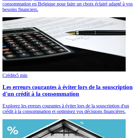
consommation en Belgique pour faire un choix éclairé adapté à vos
besoins financiers.
Crédits
5
min
Les erreurs courantes à éviter lors de la souscription
d'un crédit à la consommation
Explorez les erreurs courantes à éviter lors de la souscription d'un
crédit à la consommation et optimisez vos décisions financières.