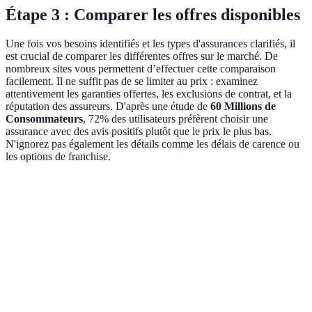
Étape 3 : Comparer les offres disponibles
Une fois vos besoins identifiés et les types d'assurances clarifiés, il
est crucial de comparer les différentes offres sur le marché. De
nombreux sites vous permettent d’effectuer cette comparaison
facilement. Il ne suffit pas de se limiter au prix : examinez
attentivement les garanties offertes, les exclusions de contrat, et la
réputation des assureurs. D'après une étude de
60 Millions de
Consommateurs
, 72% des utilisateurs préfèrent choisir une
assurance avec des avis positifs plutôt que le prix le plus bas.
N'ignorez pas également les détails comme les délais de carence ou
les options de franchise.
Critère
Option A
Option B
Option C
Verdict
Option B
150
120
180
Prix
plus
EUR/an
EUR/an
EUR/an
compétitiv
Option A
Décès,
Décès
Décès,
Garanties
plus
incapacité
seul
incapacité