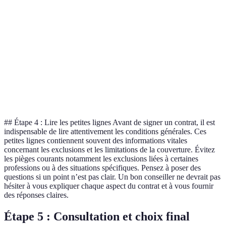
complète
Option C,
Fumeurs
Exclusions
Aucune
Aucune
très
exclus
flexible
Option A,
Service
Horaires
24/7
24/7
meilleure
client
limités
réactivité
## Étape 4 : Lire les petites lignes Avant de signer un contrat, il est
indispensable de lire attentivement les conditions générales. Ces
petites lignes contiennent souvent des informations vitales
concernant les exclusions et les limitations de la couverture. Évitez
les pièges courants notamment les exclusions liées à certaines
professions ou à des situations spécifiques. Pensez à poser des
questions si un point n’est pas clair. Un bon conseiller ne devrait pas
hésiter à vous expliquer chaque aspect du contrat et à vous fournir
des réponses claires.
Étape 5 : Consultation et choix final