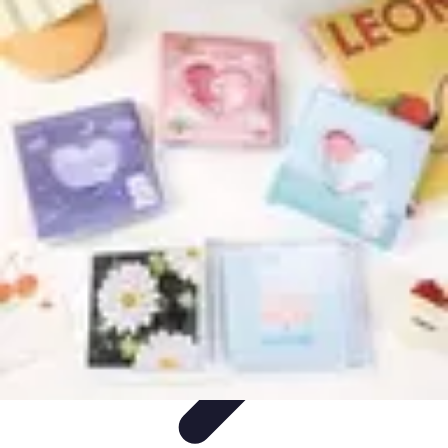
Conseil Banque
Prêts et Crédits
Crédits et Emprunts
Frais et Tarifs
Gestion
financière
Crédits et Financements
Conseil Banque