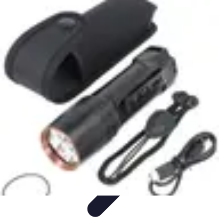
Conseil Banque
Prêts et Crédits
Crédits et Emprunts
Frais et Tarifs
Gestion
financière
Crédits et Financements
Conseil Banque