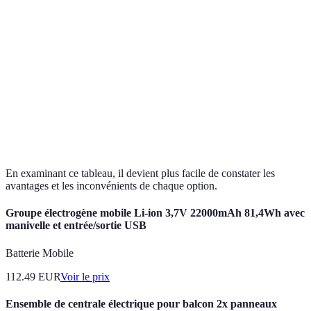
Critères
Banque A
Banque B
Banque C
Frais annuels
Gratuit
30 EUR
0 EUR
Retraits gratuits
5/mois
illimités
3/mois
Services mobiles
Oui
Oui
Non
Prêts disponibles
Non
Oui
Oui
En examinant ce tableau, il devient plus facile de constater les
avantages et les inconvénients de chaque option.
Groupe électrogène mobile Li-ion 3,7V 22000mAh 81,4Wh avec
manivelle et entrée/sortie USB
Batterie Mobile
112.49
EUR
Voir le prix
Ensemble de centrale électrique pour balcon 2x panneaux