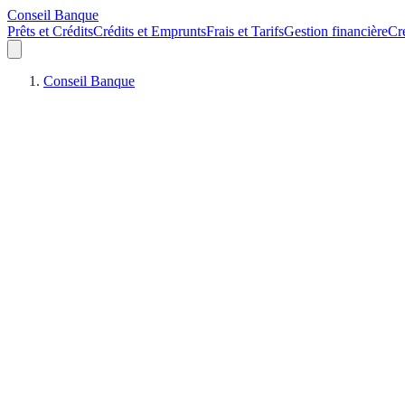
Conseil Banque
Prêts et Crédits
Crédits et Emprunts
Frais et Tarifs
Gestion financière
Cr
Conseil Banque