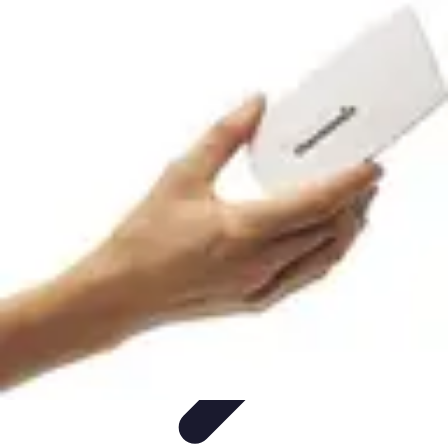
Conseil Banque
Prêts et Crédits
Crédits et Emprunts
Frais et Tarifs
Gestion
financière
Crédits et Financements
Conseil Banque