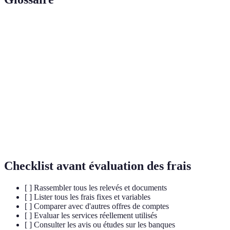
Terme
Définition
Frais de tenue de
Coût mensuel pour maintenir un compte à la
compte
banque.
Découvert
Montant que vous pouvez emprunter au-delà
bancaire
de votre solde.
Coûts associés aux transferts d'argent entre
Frais de virement
comptes.
Checklist avant évaluation des frais
[ ] Rassembler tous les relevés et documents
[ ] Lister tous les frais fixes et variables
[ ] Comparer avec d'autres offres de comptes
[ ] Evaluar les services réellement utilisés
[ ] Consulter les avis ou études sur les banques