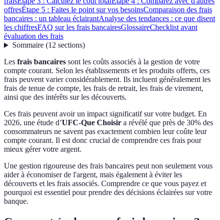
frais
Étape 3 : Calculez le coût total
Étape 4 : Comparez avec d'autres
offres
Étape 5 : Faites le point sur vos besoins
Comparaison des frais
bancaires : un tableau éclairant
Analyse des tendances : ce que disent
les chiffres
FAQ sur les frais bancaires
Glossaire
Checklist avant
évaluation des frais
Sommaire
(
12
sections
)
Les
frais bancaires
sont les coûts associés à la gestion de votre
compte courant. Selon les établissements et les produits offerts, ces
frais peuvent varier considérablement. Ils incluent généralement les
frais de tenue de compte, les frais de retrait, les frais de virement,
ainsi que des intérêts sur les découverts.
Ces frais peuvent avoir un impact significatif sur votre budget. En
2026, une étude d’
UFC-Que Choisir
a révélé que près de 30% des
consommateurs ne savent pas exactement combien leur coûte leur
compte courant. Il est donc crucial de comprendre ces frais pour
mieux gérer votre argent.
Une gestion rigoureuse des frais bancaires peut non seulement vous
aider à économiser de l'argent, mais également à éviter les
découverts et les frais associés. Comprendre ce que vous payez et
pourquoi est essentiel pour prendre des décisions éclairées sur votre
banque.