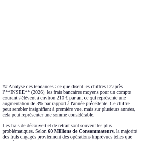
Type de compte
Frais mensuels
Frais de retrait
Dépasse
Compte A
5,00 €
1,00 €
100 €
Compte B
3,50 €
0,50 €
200 €
Compte C (zéro
0,00 €
Gratuit
Non appl
frais)
Compte D
10,00 €
1,50 €
50 €
## Analyse des tendances : ce que disent les chiffres D’après
l’**INSEE** (2026), les frais bancaires moyens pour un compte
courant s'élèvent à environ 210 € par an, ce qui représente une
augmentation de 3% par rapport à l'année précédente. Ce chiffre
peut sembler insignifiant à première vue, mais sur plusieurs années,
cela peut représenter une somme considérable.
Les frais de découvert et de retrait sont souvent les plus
problématiques. Selon
60 Millions de Consommateurs
, la majorité
des frais engagés proviennent des opérations imprévues telles que