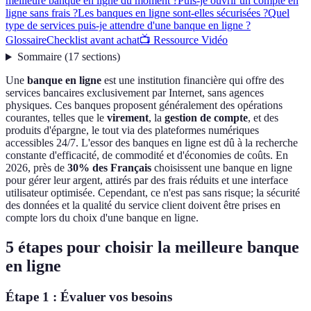
meilleure banque en ligne du moment ?
Puis-je ouvrir un compte en
ligne sans frais ?
Les banques en ligne sont-elles sécurisées ?
Quel
type de services puis-je attendre d'une banque en ligne ?
Glossaire
Checklist avant achat
📺 Ressource Vidéo
Sommaire
(
17
sections
)
Une
banque en ligne
est une institution financière qui offre des
services bancaires exclusivement par Internet, sans agences
physiques. Ces banques proposent généralement des opérations
courantes, telles que le
virement
, la
gestion de compte
, et des
produits d'épargne, le tout via des plateformes numériques
accessibles 24/7. L'essor des banques en ligne est dû à la recherche
constante d'efficacité, de commodité et d'économies de coûts. En
2026, près de
30% des Français
choisissent une banque en ligne
pour gérer leur argent, attirés par des frais réduits et une interface
utilisateur optimisée. Cependant, ce n'est pas sans risque; la sécurité
des données et la qualité du service client doivent être prises en
compte lors du choix d'une banque en ligne.
5 étapes pour choisir la meilleure banque
en ligne
Étape 1 : Évaluer vos besoins