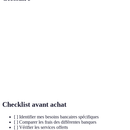
Terme
Définition
Protocole de sécurité qui permet de chiffrer les
Cryptage
données échangées entre un utilisateur et un
SSL
serveur.
Vérification
Méthode de sécurité ajoutant une couche
à deux
supplémentaire d'authentification, généralement
facteurs
par un code envoyé à l'utilisateur.
Frais que les banques prélèvent pour des services
Commissions
spécifiques, comme les retraits ou les virements.
Checklist avant achat
[ ] Identifier mes besoins bancaires spécifiques
[ ] Comparer les frais des différentes banques
[ ] Vérifier les services offerts