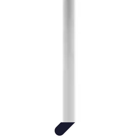
Conseil Banque
Prêts et Crédits
Crédits et Emprunts
Frais et Tarifs
Gestion
financière
Crédits et Financements
Conseil Banque