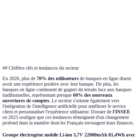
Opti
Services
Gestion
Prêts
Assistance
B
supplémentaires
de budget
personnels
voyage
compl
mieu
Optio
SSL,
SSL
Sécurité
SSL, 2FA
et C 
2FA
seulement
au to
## Chiffres clés et tendances du secteur
En 2026, plus de
70% des utilisateurs
de banques en ligne disent
avoir une expérience positive avec leur banque. De plus, les
banques en ligne continuent de gagner du terrain face aux banques
traditionnelles, représentant presque
60% des nouveaux
ouvertures de comptes
. Le secteur s'oriente également vers
l'intégration de l'intelligence artificielle pour améliorer le service
client et personnaliser l'expérience utilisateur. Dossier de
l'INSEE
en 2025 souligne que ces tendances témoignent d'un changement
profond dans la manière dont les Français envisagent leurs finances.
Groupe électrogène mobile Li-ion 3,7V 22000mAh 81,4Wh avec