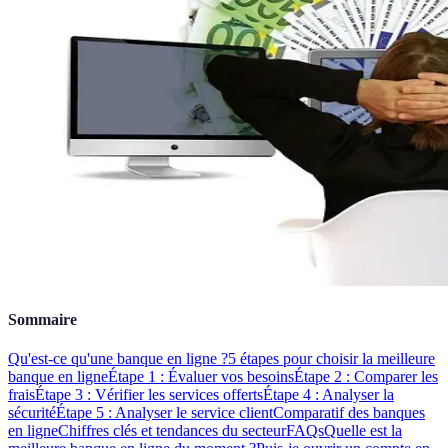
Sommaire
Qu'est-ce qu'une banque en ligne ?
5 étapes pour choisir la meilleure
banque en ligne
Étape 1 : Évaluer vos besoins
Étape 2 : Comparer les
frais
Étape 3 : Vérifier les services offerts
Étape 4 : Analyser la
sécurité
Étape 5 : Analyser le service client
Comparatif des banques
en ligne
Chiffres clés et tendances du secteur
FAQs
Quelle est la