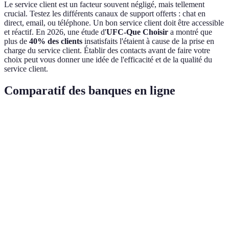
Le service client est un facteur souvent négligé, mais tellement
crucial. Testez les différents canaux de support offerts : chat en
direct, email, ou téléphone. Un bon service client doit être accessible
et réactif. En 2026, une étude d'
UFC-Que Choisir
a montré que
plus de
40% des clients
insatisfaits l'étaient à cause de la prise en
charge du service client. Établir des contacts avant de faire votre
choix peut vous donner une idée de l'efficacité et de la qualité du
service client.
Comparatif des banques en ligne
Critère
Option A
Option B
Option C
Verdi
Opti
Frais de gestion
0€
2€/mois
1€/mois
A est 
compte
mieux
Opti
Taux d'intérêt
1.5%
1.2%
1.8%
C est
épargne
gagna