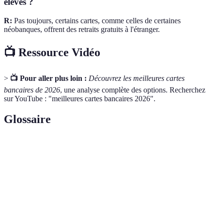
élevés ?
R:
Pas toujours, certains cartes, comme celles de certaines
néobanques, offrent des retraits gratuits à l'étranger.
📺 Ressource Vidéo
>
📺 Pour aller plus loin :
Découvrez les meilleures cartes
bancaires de 2026
, une analyse complète des options. Recherchez
sur YouTube : "meilleures cartes bancaires 2026".
Glossaire
Terme
Définition
Carte de
Carte qui prélève directement sur votre compte
débit
bancaire
Carte de
Carte permettant d'emprunter de l'argent jusqu'à une
crédit
limite fixée