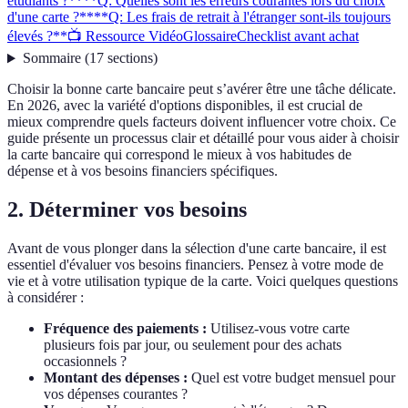
étudiants ?**
**Q: Quelles sont les erreurs courantes lors du choix
d'une carte ?**
**Q: Les frais de retrait à l'étranger sont-ils toujours
élevés ?**
📺 Ressource Vidéo
Glossaire
Checklist avant achat
Sommaire
(
17
sections
)
Choisir la bonne carte bancaire peut s’avérer être une tâche délicate.
En 2026, avec la variété d'options disponibles, il est crucial de
mieux comprendre quels facteurs doivent influencer votre choix. Ce
guide présente un processus clair et détaillé pour vous aider à choisir
la carte bancaire qui correspond le mieux à vos habitudes de
dépense et à vos besoins financiers spécifiques.
2. Déterminer vos besoins
Avant de vous plonger dans la sélection d'une carte bancaire, il est
essentiel d'évaluer vos besoins financiers. Pensez à votre mode de
vie et à votre utilisation typique de la carte. Voici quelques questions
à considérer :
Fréquence des paiements :
Utilisez-vous votre carte
plusieurs fois par jour, ou seulement pour des achats
occasionnels ?
Montant des dépenses :
Quel est votre budget mensuel pour
vos dépenses courantes ?