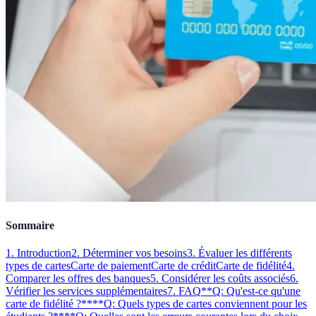
Sommaire
1. Introduction
2. Déterminer vos besoins
3. Évaluer les différents
types de cartes
Carte de paiement
Carte de crédit
Carte de fidélité
4.
Comparer les offres des banques
5. Considérer les coûts associés
6.
Vérifier les services supplémentaires
7. FAQ
**Q: Qu'est-ce qu'une
carte de fidélité ?**
**Q: Quels types de cartes conviennent pour les