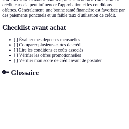
crédit, car cela peut influencer l'approbation et les conditions
offertes. Généralement, une bonne santé financière est favorisée par
des paiements ponctuels et un faible taux d'utilisation de crédit.
Checklist avant achat
[ ] Évaluer mes dépenses mensuelles
[ ] Comparer plusieurs cartes de crédit
[ ] Lire les conditions et coûts associés
[ ] Vérifier les offres promotionnelles
[ ] Vérifier mon score de crédit avant de postuler
🔑 Glossaire
Terme
Définition
Carte de
Moyen de paiement permettant d'acheter à crédit,
crédit
avec une limite de dépenses.
Taux
Pourcentage appliqué au solde dû sur la carte,