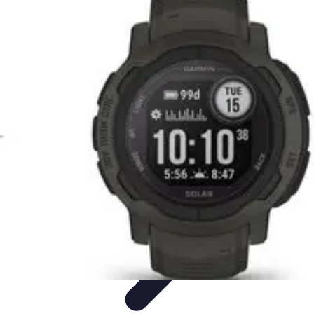
Conseil Banque
Prêts et Crédits
Crédits et Emprunts
Frais et Tarifs
Gestion
financière
Crédits et Financements
Conseil Banque