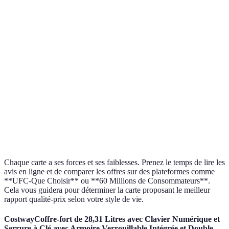
Frais
0€
30€
50€
Carte A
annuels
Taux
12%
15%
9%
Carte C
d'intérêt
Programmes
1 point
2 points
1 point
Carte B
de points
par 10€
par 10€
par 5€
2% sur
1% sur
Remises en
tous
tous
0%
Carte A
espèces
achats
achats
Chaque carte a ses forces et ses faiblesses. Prenez le temps de lire les
avis en ligne et de comparer les offres sur des plateformes comme
**UFC-Que Choisir** ou **60 Millions de Consommateurs**.
Cela vous guidera pour déterminer la carte proposant le meilleur
rapport qualité-prix selon votre style de vie.
CostwayCoffre-fort de 28,31 Litres avec Clavier Numérique et
Serrure à Clé avec Armoire Verrouillable Intégrée et Double