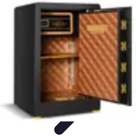
Conseil Banque
Prêts et Crédits
Crédits et Emprunts
Frais et Tarifs
Gestion
financière
Crédits et Financements
Conseil Banque