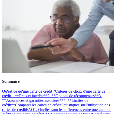
Sommaire
Qu'est-ce qu'une carte de crédit ?
Critères de choix d'une carte de
crédit
1. **Frais et intérêts**
2. **Options de récompenses**
3.
**Assurances et garanties associées**
4. **Limites de
crédit**
Comparer les cartes de crédit
Statistiques sur l'utilisation des
cartes de crédit
FAQ
1. Quelles sont les différences entre une carte de