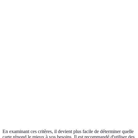
Critère
Carte A
Carte B
Carte C
Verdict
Carte A
Frais annuels
0 EUR
50 EUR
100 EUR
est la
meilleure
Carte A
Taux
12%
15%
18%
est la
d'intérêt
meilleure
0,5
Carte A
1 point
Pas de
Récompenses
point
est la
par euro
récompenses
par euro
meilleure
Carte C
Limite de
5 000
3 000
10 000 EUR
est la
crédit
EUR
EUR
meilleure
En examinant ces critères, il devient plus facile de déterminer quelle
carte répond le mieux à vos besoins. Il est recommandé d'utiliser des