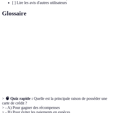
[ ] Lire les avis d'autres utilisateurs
Glossaire
Terme
Définition
Carte de
Moyen de paiement permettant d'emprunter de
crédit
l'argent.
Taux
Pourcentage appliqué sur le montant emprunté,
d'intérêt
déterminant le coût du crédit.
Frais
Montant que l'utilisateur doit payer chaque année pour
annuels
maintenir la carte.
>
🧠 Quiz rapide :
Quelle est la principale raison de posséder une
carte de crédit ?
> - A) Pour gagner des récompenses
> - B) Pour éviter les paiements en espèces