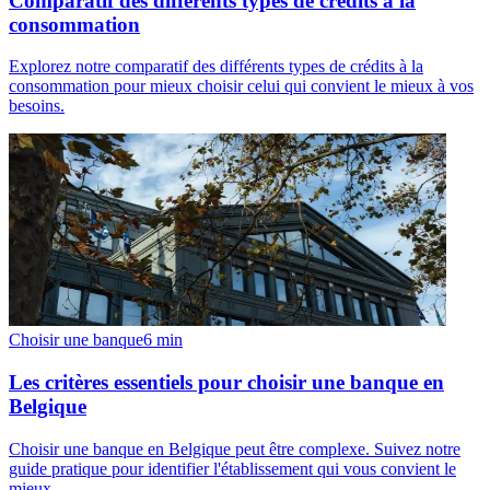
Comparatif des différents types de crédits à la
consommation
Explorez notre comparatif des différents types de crédits à la
consommation pour mieux choisir celui qui convient le mieux à vos
besoins.
Choisir une banque
6
min
Les critères essentiels pour choisir une banque en
Belgique
Choisir une banque en Belgique peut être complexe. Suivez notre
guide pratique pour identifier l'établissement qui vous convient le
mieux.