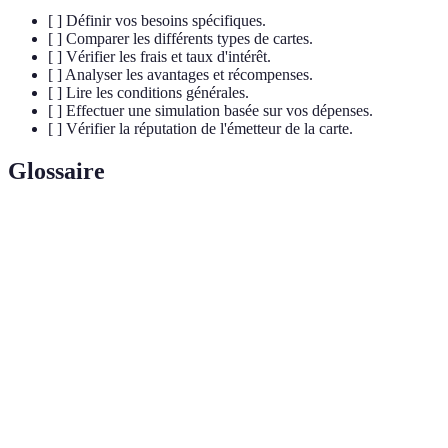
[ ] Définir vos besoins spécifiques.
[ ] Comparer les différents types de cartes.
[ ] Vérifier les frais et taux d'intérêt.
[ ] Analyser les avantages et récompenses.
[ ] Lire les conditions générales.
[ ] Effectuer une simulation basée sur vos dépenses.
[ ] Vérifier la réputation de l'émetteur de la carte.
Glossaire
Terme
Définition
Annual Percentage Rate, le taux d'intérêt appliqué sur le
APR
solde d'une carte de crédit.
Solde
Montant restant à rembourser sur votre carte de crédit.
Frais
Montant que vous devez payer pour utiliser la carte
annuels
chaque année.