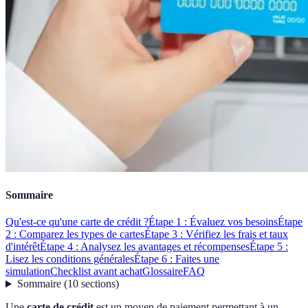
Sommaire
Qu'est-ce qu'une carte de crédit ?
Étape 1 : Évaluez vos besoins
Étape
2 : Comparez les types de cartes
Étape 3 : Vérifiez les frais et taux
d'intérêt
Étape 4 : Analysez les avantages et récompenses
Étape 5 :
Lisez les conditions générales
Étape 6 : Faites une
simulation
Checklist avant achat
Glossaire
FAQ
Sommaire
(
10
sections
)
Une
carte de crédit
est un moyen de paiement permettant à un