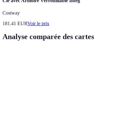
Clé avec Armoire Verrouillable Intég
Costway
181.41
EUR
Voir le prix
Analyse comparée des cartes
Critère
Option A
Option B
Option C
Verdict
Remises
Option B
en
1%
2%
0%
est
cashback
préférable
Option A
Frais
0 EUR
50 EUR
20 EUR
est la moins
annuels
coûteuse
Options A
Assurance
Oui
Non
Oui
et C sont
voyage
équivalentes