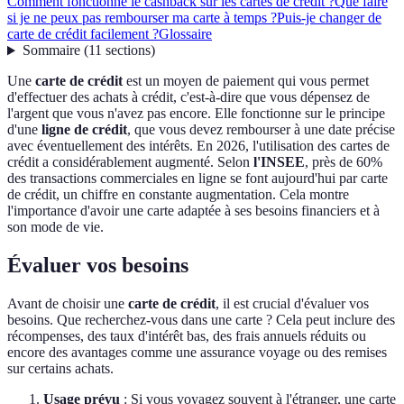
Comment fonctionne le cashback sur les cartes de crédit ?
Que faire
si je ne peux pas rembourser ma carte à temps ?
Puis-je changer de
carte de crédit facilement ?
Glossaire
Sommaire
(
11
sections
)
Une
carte de crédit
est un moyen de paiement qui vous permet
d'effectuer des achats à crédit, c'est-à-dire que vous dépensez de
l'argent que vous n'avez pas encore. Elle fonctionne sur le principe
d'une
ligne de crédit
, que vous devez rembourser à une date précise
avec éventuellement des intérêts. En 2026, l'utilisation des cartes de
crédit a considérablement augmenté. Selon
l'INSEE
, près de 60%
des transactions commerciales en ligne se font aujourd'hui par carte
de crédit, un chiffre en constante augmentation. Cela montre
l'importance d'avoir une carte adaptée à ses besoins financiers et à
son mode de vie.
Évaluer vos besoins
Avant de choisir une
carte de crédit
, il est crucial d'évaluer vos
besoins. Que recherchez-vous dans une carte ? Cela peut inclure des
récompenses, des taux d'intérêt bas, des frais annuels réduits ou
encore des avantages comme une assurance voyage ou des remises
sur certains achats.
Usage prévu
: Si vous voyagez souvent à l'étranger, une carte