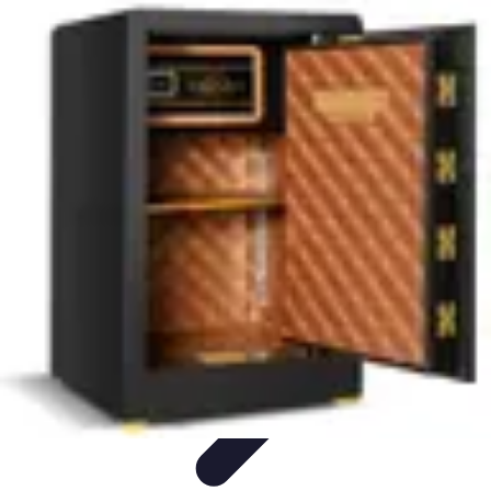
Conseil Banque
Prêts et Crédits
Crédits et Emprunts
Frais et Tarifs
Gestion
financière
Crédits et Financements
Conseil Banque