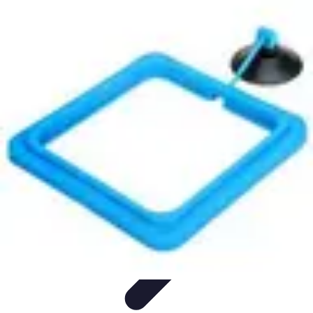
Conseil Banque
Prêts et Crédits
Crédits et Emprunts
Frais et Tarifs
Gestion
financière
Crédits et Financements
Conseil Banque