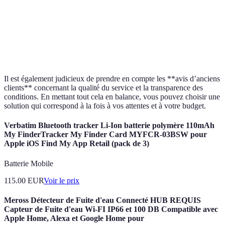
Banque B
1,8 %
48 mois
100 €
Banque C
2,0 %
60 mois
200 €
Banque D
1,7 %
36 mois
Aucun
Il est également judicieux de prendre en compte les **avis d’anciens
clients** concernant la qualité du service et la transparence des
conditions. En mettant tout cela en balance, vous pouvez choisir une
solution qui correspond à la fois à vos attentes et à votre budget.
Verbatim Bluetooth tracker Li-Ion batterie polymère 110mAh
My FinderTracker My Finder Card MYFCR-03BSW pour
Apple iOS Find My App Retail (pack de 3)
Batterie Mobile
115.00
EUR
Voir le prix
Meross Détecteur de Fuite d'eau Connecté HUB REQUIS
Capteur de Fuite d'eau Wi-FI IP66 et 100 DB Compatible avec
Apple Home, Alexa et Google Home pour