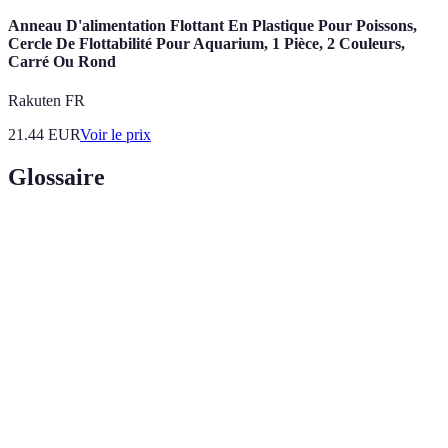
Anneau D'alimentation Flottant En Plastique Pour Poissons,
Cercle De Flottabilité Pour Aquarium, 1 Pièce, 2 Couleurs,
Carré Ou Rond
Rakuten FR
21.44
EUR
Voir le prix
Glossaire
Terme
Définition
Pourcentage appliqué au montant emprunté,
Taux d'intérêt
déterminant le coût du crédit.
Coûts additionnels à payer lors de la demande
Frais de dossier
de crédit, souvent cachés.
Remboursement
Remboursement total ou partiel d'un crédit
anticipé
avant la date convenue.