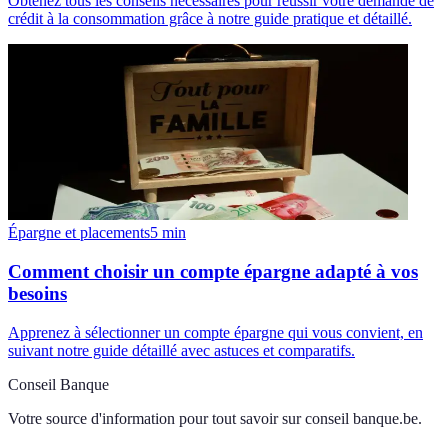
Obtenez tous les conseils nécessaires pour réussir votre demande de
crédit à la consommation grâce à notre guide pratique et détaillé.
Épargne et placements
5
min
Comment choisir un compte épargne adapté à vos
besoins
Apprenez à sélectionner un compte épargne qui vous convient, en
suivant notre guide détaillé avec astuces et comparatifs.
Conseil Banque
Votre source d'information pour tout savoir sur
conseil banque.be
.