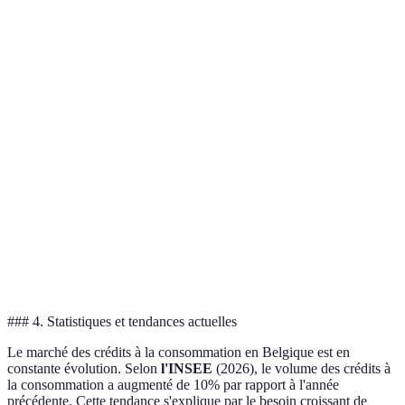
Critère
Option A
Option B
Option C
Verdi
Taux
Optio
3.5%
4.0%
4.5%
d'intérêt
moins
Frais de
Optio
50 EUR
30 EUR
0 EUR
dossier
sans f
Remboursement
Taux fixe
Options
Optio
Flexibilité
anticipé
seulement
variées
plus f
Optio
Avis des
Méfaits
Très positifs
Neutres
plus
clients
signalés
reco
### 4. Statistiques et tendances actuelles
Le marché des crédits à la consommation en Belgique est en
constante évolution. Selon
l'INSEE
(2026), le volume des crédits à
la consommation a augmenté de 10% par rapport à l'année
précédente. Cette tendance s'explique par le besoin croissant de