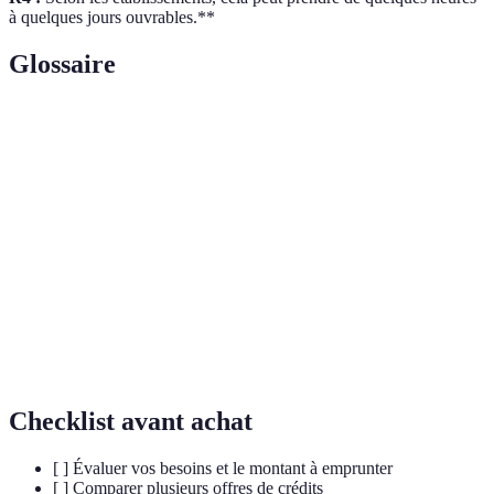
à quelques jours ouvrables.**
Glossaire
Terme
Définition
Coût que vous devrez payer pour emprunter de
Taux d'intérêt
l'argent, exprimé en pourcentage.
Montant initial que vous empruntez, sans
Capital
inclure les intérêts ou les frais.
Remboursement
Remboursement total ou partiel d'un crédit
anticipé
avant la date prévue dans le contrat.
Checklist avant achat
[ ] Évaluer vos besoins et le montant à emprunter
[ ] Comparer plusieurs offres de crédits