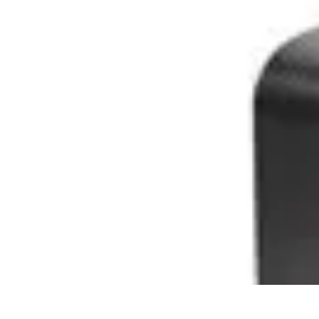
Conseil Banque
Prêts et Crédits
Crédits et Emprunts
Frais et Tarifs
Gestion financière
Cr
Conseil Banque