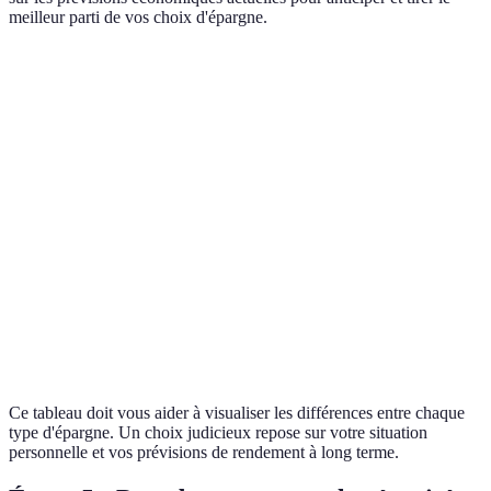
meilleur parti de vos choix d'épargne.
Critère
Livret A
PEL
Assurance Vie
Compte à 
Taux
3 %
2 %
Variable
Variable
d'Intérêt
Sécurité
Élevée
Élevée
Moyenne
Faible à M
Avantages
Oui
Oui
Oui
Non
fiscaux
Durée de
Aucune
4 ans
Variable
Aucune / se
blocage
Ce tableau doit vous aider à visualiser les différences entre chaque
type d'épargne. Un choix judicieux repose sur votre situation
personnelle et vos prévisions de rendement à long terme.