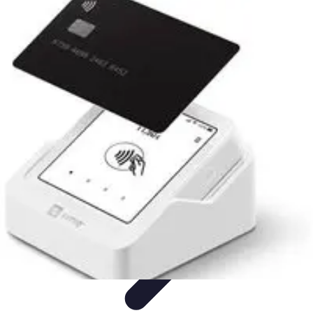
Conseil Banque
Prêts et Crédits
Crédits et Emprunts
Frais et Tarifs
Gestion
financière
Crédits et Financements
Conseil Banque