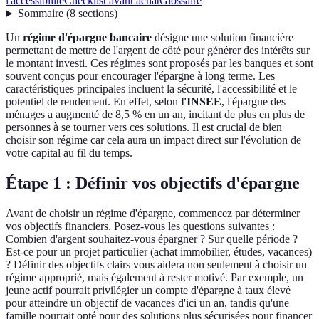
l'accessibilité
Checklist avant achat
Glossaire
Sommaire
(
8
sections
)
Un
régime d'épargne bancaire
désigne une solution financière
permettant de mettre de l'argent de côté pour générer des intérêts sur
le montant investi. Ces régimes sont proposés par les banques et sont
souvent conçus pour encourager l'épargne à long terme. Les
caractéristiques principales incluent la sécurité, l'accessibilité et le
potentiel de rendement. En effet, selon
l'INSEE
, l'épargne des
ménages a augmenté de 8,5 % en un an, incitant de plus en plus de
personnes à se tourner vers ces solutions. Il est crucial de bien
choisir son régime car cela aura un impact direct sur l'évolution de
votre capital au fil du temps.
Étape 1 : Définir vos objectifs d'épargne
Avant de choisir un régime d'épargne, commencez par déterminer
vos objectifs financiers. Posez-vous les questions suivantes :
Combien d'argent souhaitez-vous épargner ? Sur quelle période ?
Est-ce pour un projet particulier (achat immobilier, études, vacances)
? Définir des objectifs clairs vous aidera non seulement à choisir un
régime approprié, mais également à rester motivé. Par exemple, un
jeune actif pourrait privilégier un compte d'épargne à taux élevé
pour atteindre un objectif de vacances d'ici un an, tandis qu'une
famille pourrait opté pour des solutions plus sécurisées pour financer