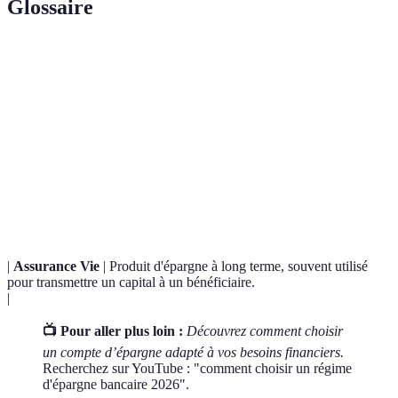
Glossaire
Terme
Définition
Produit d'épargne réglementé en France sans
Livret A
frais, dont les intérêts sont exonérés d'impôt.
Plan d'Épargne
Compte permettant d'épargner en vue d'un
Logement
projet immobilier avec un taux d'intérêt
(PEL)
garanti.
|
Assurance Vie
| Produit d'épargne à long terme, souvent utilisé
pour transmettre un capital à un bénéficiaire.
|
📺 Pour aller plus loin :
Découvrez comment choisir
un compte d’épargne adapté à vos besoins financiers.
Recherchez sur YouTube : "comment choisir un régime
d'épargne bancaire 2026".