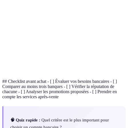
Terme
Définition
Frais
Montants que la banque prélève pour la gestion du
bancaires
compte.
Taux
Pourcentage que la banque paie sur les dépôts ou
d'intérêt
applique sur les crédits.
Livret
Compte d'épargne permettant de rémunérer les
d'épargne
sommes déposées sans risque.
## Checklist avant achat - [ ] Évaluer vos besoins bancaires - [ ]
Comparer au moins trois banques - [ ] Vérifier la réputation de
chacune - [ ] Analyser les promotions proposées - [ ] Prendre en
compte les services après-vente
🧠 Quiz rapide :
Quel critère est le plus important pour
choisir un compte bancaire ?