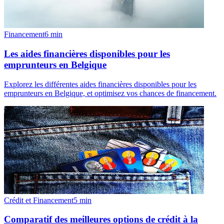
Financement
6
min
Les aides financières disponibles pour les
emprunteurs en Belgique
Explorez les différentes aides financières disponibles pour les
emprunteurs en Belgique, et optimisez vos chances de financement.
Crédit et Financement
5
min
Comparatif des meilleures options de crédit à la