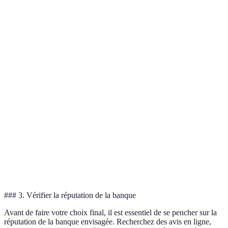
mensuels
meilleu
option.
Banque
Taux
offre le
0.1%
0.5%
0.2%
d'intérêt
meilleu
taux.
À
Agences
100% en
Agences
considé
Accessibilité
locales
ligne
locales
selon v
besoins.
Banque
Services en
Moyen
Excellent
Bon
est la pl
ligne
complèt
### 3. Vérifier la réputation de la banque
Avant de faire votre choix final, il est essentiel de se pencher sur la
réputation de la banque envisagée. Recherchez des avis en ligne,