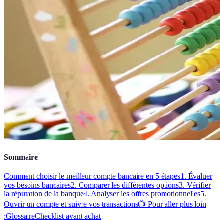
Sommaire
Comment choisir le meilleur compte bancaire en 5 étapes
1. Évaluer
vos besoins bancaires
2. Comparer les différentes options
3. Vérifier
la réputation de la banque
4. Analyser les offres promotionnelles
5.
Ouvrir un compte et suivre vos transactions
📺 Pour aller plus loin
:
Glossaire
Checklist avant achat