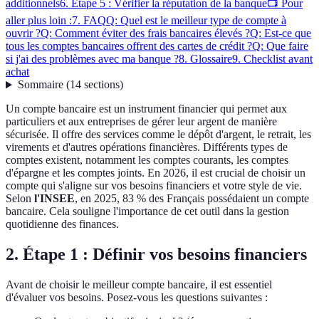
additionnels
6. Étape 5 : Vérifier la réputation de la banque
📺 Pour
aller plus loin :
7. FAQ
Q: Quel est le meilleur type de compte à
ouvrir ?
Q: Comment éviter des frais bancaires élevés ?
Q: Est-ce que
tous les comptes bancaires offrent des cartes de crédit ?
Q: Que faire
si j'ai des problèmes avec ma banque ?
8. Glossaire
9. Checklist avant
achat
Sommaire
(
14
sections
)
Un compte bancaire est un instrument financier qui permet aux
particuliers et aux entreprises de gérer leur argent de manière
sécurisée. Il offre des services comme le dépôt d'argent, le retrait, les
virements et d'autres opérations financières. Différents types de
comptes existent, notamment les comptes courants, les comptes
d'épargne et les comptes joints. En 2026, il est crucial de choisir un
compte qui s'aligne sur vos besoins financiers et votre style de vie.
Selon
l'INSEE
, en 2025, 83 % des Français possédaient un compte
bancaire. Cela souligne l'importance de cet outil dans la gestion
quotidienne des finances.
2. Étape 1 : Définir vos besoins financiers
Avant de choisir le meilleur compte bancaire, il est essentiel
d'évaluer vos besoins. Posez-vous les questions suivantes :