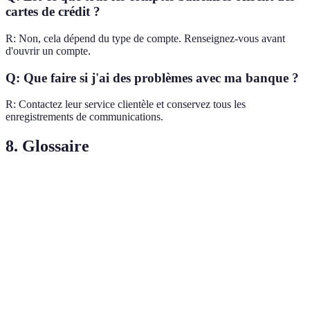
cartes de crédit ?
R: Non, cela dépend du type de compte. Renseignez-vous avant
d'ouvrir un compte.
Q: Que faire si j'ai des problèmes avec ma banque ?
R: Contactez leur service clientèle et conservez tous les
enregistrements de communications.
8. Glossaire
Terme
Définition
Frais de tenue
Coût mensuel pour le service de la banque.
de compte
Découvert
Montant que la banque vous permet de dépenser
autorisé
au-delà de votre solde.