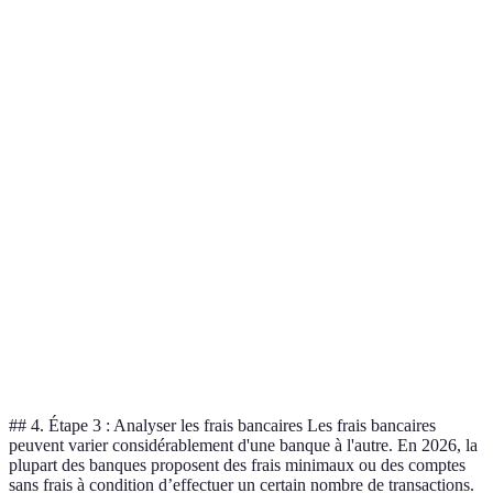
Type de compte
Avantages
Inconvénients
Verdict
Adapté
Transactions
pour la
Compte courant
Frais mensuels
illimitées
gestion
quotidienne
Taux
Compte
Retraits
Idéal pour
d'intérêt
d'épargne
limités
épargner
attractifs
Gestion des
Moins de
Bien pour
Compte joint
dépenses
contrôle
les couples
communes
individuel
## 4. Étape 3 : Analyser les frais bancaires Les frais bancaires
peuvent varier considérablement d'une banque à l'autre. En 2026, la
plupart des banques proposent des frais minimaux ou des comptes
sans frais à condition d’effectuer un certain nombre de transactions.