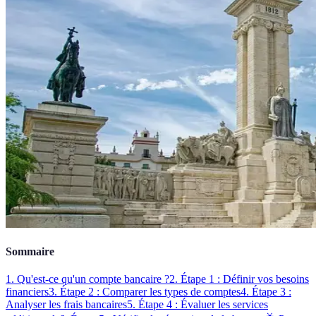
Sommaire
1. Qu'est-ce qu'un compte bancaire ?
2. Étape 1 : Définir vos besoins
financiers
3. Étape 2 : Comparer les types de comptes
4. Étape 3 :
Analyser les frais bancaires
5. Étape 4 : Évaluer les services