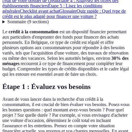
l'état de votre dossier de crédit
Étape 4 : Analysez les offres des
établissements financiers
Étape 5 : Lisez les conditions
générales
Checklist avant achat
Glossaire
Quiz rapide : Quel type de
crédit est le plus adapté pour financer une voiture ?
Sommaire
(
9
sections
)
Le
crédit à la consommation
est un dispositif financier permettant
aux particuliers d'emprunter des fonds pour financer des achats
personnels. En Belgique, ce type de crédit est régulé et offre
plusieurs options aux consommateurs pour répondre à des besoins
variés, tels que l'acquisition d'une voiture, des travaux de rénovation
ou même des vacances. Selon les autorités belges, environ
30% des
ménages
recourent à ce type de financement pour compléter leur
budget. Comprendre les types de crédits disponibles et le cadre légal
qui les entoure est essentiel avant de faire un choix.
Étape 1 : Évaluez vos besoins
Avant de vous lancer dans la recherche d'un crédit à la
consommation, il est crucial de bien évaluer vos besoins. Posez-vous
les bonnes questions : quel montant avez-vous besoin ? Pour quel
projet ? Sur quelle durée ? Par exemple, si vous envisagez d'acheter
une voiture d'occasion, déterminez le coût total en incluant
l'assurance et les entretiens. Prenez en compte votre situation
financière actuelle, vos revenus et vos charges mensuelles. En ayant