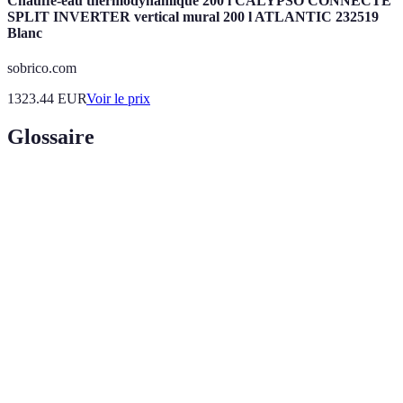
Chauffe-eau thermodynamique 200 l CALYPSO CONNECTE
SPLIT INVERTER vertical mural 200 l ATLANTIC 232519
Blanc
sobrico.com
1323.44
EUR
Voir le prix
Glossaire
Terme
Définition
Crédit
Prêt lié à un achat spécifique, où les fonds doivent être
affecté
utilisés pour le projet désigné.
Taux
Coût du crédit exprimé en pourcentage du montant
d'intérêt
emprunté, qui peut être fixe ou variable.
Dossier
Fichier contenant les informations sur vos emprunts,
de
vos paiements et votre historique d'endettement en
crédit
Belgique.