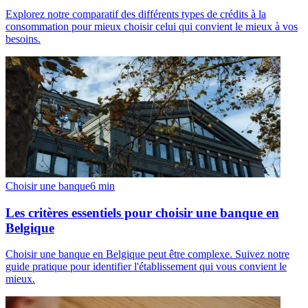
Explorez notre comparatif des différents types de crédits à la
consommation pour mieux choisir celui qui convient le mieux à vos
besoins.
Choisir une banque
6
min
Les critères essentiels pour choisir une banque en
Belgique
Choisir une banque en Belgique peut être complexe. Suivez notre
guide pratique pour identifier l'établissement qui vous convient le
mieux.