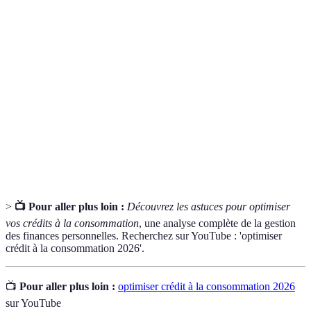
Le coût d'un emprunt, exprimé en pourcentage,
Taux d'intérêt
qui doit être payé en plus du montant
emprunté.
La part de vos revenus que vous pouvez
Capacité de
consacrer au remboursement de vos crédits sans
remboursement
vous mettre en difficulté financière.
Un prêt destiné à financer un achat précis, par
Crédit affecté
exemple une voiture ou des travaux, avec des
conditions spécifiques.
>
📺 Pour aller plus loin :
Découvrez les astuces pour optimiser
vos crédits à la consommation
, une analyse complète de la gestion
des finances personnelles. Recherchez sur YouTube : 'optimiser
crédit à la consommation 2026'.
📺
Pour aller plus loin :
optimiser crédit à la consommation 2026
sur YouTube