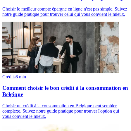
Choisir le meilleur compte épargne en ligne n'est pas simple. Suivez
notre guide pratique pour trouver celui qui vous convient le mieux.
Crédits
6
min
Comment choisir le bon crédit à la consommation en
Belgique
Choisir un crédit à la consommation en Belgique peut sembler
complexe. Suivez notre guide pratique pour trouver l'option qui
vous convient le mieux.