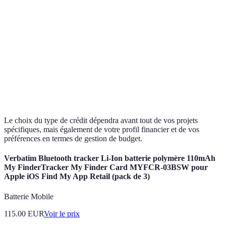
Crédit
1 à 15
Taux variable
200 €
renouvelable
ans
1 à 5
Prêt affecté
Fixe
1 000 €
ans
2 à 7
Prêt auto
Fixe
3 000 €
ans
Le choix du type de crédit dépendra avant tout de vos projets
spécifiques, mais également de votre profil financier et de vos
préférences en termes de gestion de budget.
Verbatim Bluetooth tracker Li-Ion batterie polymère 110mAh
My FinderTracker My Finder Card MYFCR-03BSW pour
Apple iOS Find My App Retail (pack de 3)
Batterie Mobile
115.00
EUR
Voir le prix