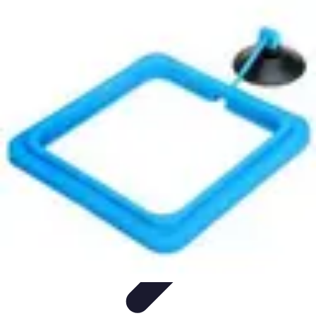
Conseil Banque
Prêts et Crédits
Crédits et Emprunts
Frais et Tarifs
Gestion
financière
Crédits et Financements
Conseil Banque