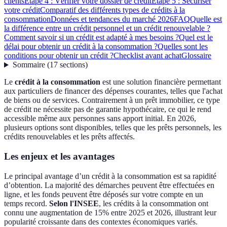
clients
Étape 4 : Vérifier votre dossier de crédit
Étape 5 : Sécuriser
votre crédit
Comparatif des différents types de crédits à la
consommation
Données et tendances du marché 2026
FAQ
Quelle est
la différence entre un crédit personnel et un crédit renouvelable ?
Comment savoir si un crédit est adapté à mes besoins ?
Quel est le
délai pour obtenir un crédit à la consommation ?
Quelles sont les
conditions pour obtenir un crédit ?
Checklist avant achat
Glossaire
Sommaire
(
17
sections
)
Le
crédit à la consommation
est une solution financière permettant
aux particuliers de financer des dépenses courantes, telles que l'achat
de biens ou de services. Contrairement à un prêt immobilier, ce type
de crédit ne nécessite pas de garantie hypothécaire, ce qui le rend
accessible même aux personnes sans apport initial. En 2026,
plusieurs options sont disponibles, telles que les prêts personnels, les
crédits renouvelables et les prêts affectés.
Les enjeux et les avantages
Le principal avantage d’un crédit à la consommation est sa rapidité
d’obtention. La majorité des démarches peuvent être effectuées en
ligne, et les fonds peuvent être déposés sur votre compte en un
temps record.
Selon l'INSEE
, les crédits à la consommation ont
connu une augmentation de 15% entre 2025 et 2026, illustrant leur
popularité croissante dans des contextes économiques variés.