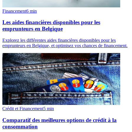
Financement
6
min
Les aides financières disponibles pour les
emprunteurs en Belgique
Explorez les différentes aides financières disponibles pour les
emprunteurs en Belgique, et optimisez vos chances de financement.
Crédit et Financement
5
min
Comparatif des meilleures options de crédit à la
consommation