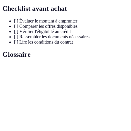
Checklist avant achat
[ ] Évaluer le montant à emprunter
[ ] Comparer les offres disponibles
[ ] Vérifier l'éligibilité au crédit
[ ] Rassembler les documents nécessaires
[ ] Lire les conditions du contrat
Glossaire
Terme
Définition
Taux Annuel Effectif Global, représentant le coût
TAEG
total d'un crédit, incluant les intérêts et frais.
Avoir de
Montant qu’un emprunteur a contracté dans le
crédit
cadre d’un crédit qu’il peut demander.
Part de revenus consacrée au remboursement des
Endettement