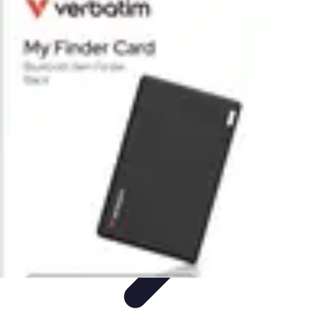
Conseil Banque
Prêts et Crédits
Crédits et Emprunts
Frais et Tarifs
Gestion
financière
Crédits et Financements
Conseil Banque