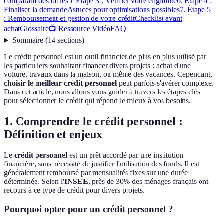
comparatif des offres
5. Étape 3 : Vérifier votre éligibilité
6. Étape 4 :
Finaliser la demande
Astuces pour optimisations possibles
7. Étape 5
: Remboursement et gestion de votre crédit
Checklist avant
achat
Glossaire
📺 Ressource Vidéo
FAQ
Sommaire
(
14
sections
)
Le crédit personnel est un outil financier de plus en plus utilisé par
les particuliers souhaitant financer divers projets : achat d'une
voiture, travaux dans la maison, ou même des vacances. Cependant,
choisir le meilleur crédit personnel
peut parfois s'avérer complexe.
Dans cet article, nous allons vous guider à travers les étapes clés
pour sélectionner le crédit qui répond le mieux à vos besoins.
1. Comprendre le crédit personnel :
Définition et enjeux
Le
crédit personnel
est un prêt accordé par une institution
financière, sans nécessité de justifier l'utilisation des fonds. Il est
généralement remboursé par mensualités fixes sur une durée
déterminée. Selon l'
INSEE
, près de 30% des ménages français ont
recours à ce type de crédit pour divers projets.
Pourquoi opter pour un crédit personnel ?