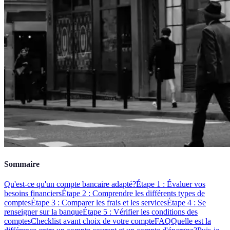
Sommaire
Qu'est-ce qu'un compte bancaire adapté?
Étape 1 : Évaluer vos
besoins financiers
Étape 2 : Comprendre les différents types de
comptes
Étape 3 : Comparer les frais et les services
Étape 4 : Se
renseigner sur la banque
Étape 5 : Vérifier les conditions des
comptes
Checklist avant choix de votre compte
FAQ
Quelle est la