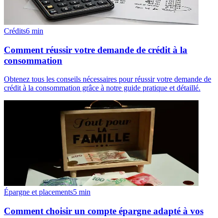
Crédits
6
min
Comment réussir votre demande de crédit à la
consommation
Obtenez tous les conseils nécessaires pour réussir votre demande de
crédit à la consommation grâce à notre guide pratique et détaillé.
Épargne et placements
5
min
Comment choisir un compte épargne adapté à vos