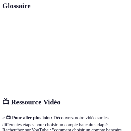
Glossaire
Terme
Définition
Compte
Compte bancaire destiné à gérer les transactions
courant
régulières et quotidiennes.
Montant d'argent que la banque vous verse pour votre
Intérêt
épargne, ou que vous devez pour un emprunt.
Découvert
Somme que la banque vous permet de retirer au-delà
autorisé
de votre solde, moyennant des frais.
📺 Ressource Vidéo
>
📺 Pour aller plus loin :
Découvrez notre vidéo sur les
différentes étapes pour choisir un compte bancaire adapté.
Recherchez sur YouTube : "comment choisir un compte bancaire