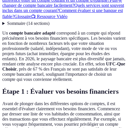
différence entre un compte courant et un compte d'épargne?
Puis-je
changer de compte bancaire facilement?
Quels services sont souvent
inclus dans un compte courant?
Comment évaluer si une banque est
fiable?
Glossaire
📺 Ressource Vidéo
Sommaire
(
14
sections
)
Un
compte bancaire adapté
correspond à un compte qui répond
précisément à vos besoins financiers spécifiques. Les besoins varient
en fonction de nombreux facteurs tels que votre situation
professionnelle (salarié, indépendant), votre mode de vie ou vos
projets futurs (achat immobilier, épargne pour les études des
enfants). En 2026, le paysage bancaire est plus diversifié que jamais,
rendant cette analyse encore plus cruciale. En effet, selon
UFC-Que
Choisir
, près de 67 % des Français ne sont pas satisfaits de leur
compte bancaire actuel, soulignant l'importance de choisir un
compte qui vous convienne réellement.
Étape 1 : Évaluer vos besoins financiers
Avant de plonger dans les différentes options de comptes, il est
essentiel d'évaluer clairement vos besoins financiers. Commencez
par dresser une liste de vos habitudes de consommation, ainsi que
des transactions que vous effectuez régulièrement. Par exemple, si
vous voyagez fréquemment, vous pourriez privilégier un compte