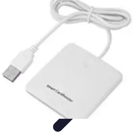
Conseil Banque
Prêts et Crédits
Crédits et Emprunts
Frais et Tarifs
Gestion
financière
Crédits et Financements
Conseil Banque