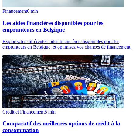
Financement
6
min
Les aides financières disponibles pour les
emprunteurs en Belgique
Explorez les différentes aides financières disponibles pour les
emprunteurs en Belgique, et optimisez vos chances de financement.
Crédit et Financement
5
min
Comparatif des meilleures options de crédit à la
consommation