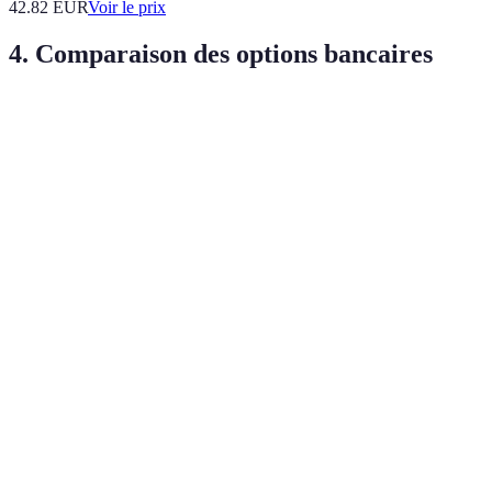
42.82
EUR
Voir le prix
4. Comparaison des options bancaires
Critère
Compte courant
Compte d'épargne
Compte jo
Offre de
Généralement sans
Parfois des frais
Possibles fr
frais
frais
Accès
aux
Direct
Restreint
Direct
fonds
Taux
Faible
Élevé
Faible
d'intérêt
Services
Généralement
Généralem
Souvent présent
en ligne
présent
présent