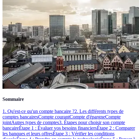
Sommaire
1. Qu'est-ce qu'un compte bancaire ?
2. Les différents types de
comptes bancaires
Compte courant
Compte d'épargne
Compte
joint
Autres types de comptes
3. Étapes pour choisir son compte
bancaire
Étape 1 : Évaluer vos besoins financiers
Étape 2 : Comparer
les banques et leurs offres
Étape 3 : Vérifier les conditions