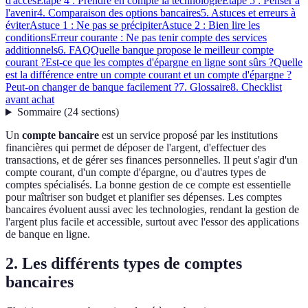
d'accès
Étape 4 : Prendre en compte la technologie
Étape 5 : Penser à
l'avenir
4. Comparaison des options bancaires
5. Astuces et erreurs à
éviter
Astuce 1 : Ne pas se précipiter
Astuce 2 : Bien lire les
conditions
Erreur courante : Ne pas tenir compte des services
additionnels
6. FAQ
Quelle banque propose le meilleur compte
courant ?
Est-ce que les comptes d'épargne en ligne sont sûrs ?
Quelle
est la différence entre un compte courant et un compte d'épargne ?
Peut-on changer de banque facilement ?
7. Glossaire
8. Checklist
avant achat
Sommaire
(
24
sections
)
Un
compte bancaire
est un service proposé par les institutions
financières qui permet de déposer de l'argent, d'effectuer des
transactions, et de gérer ses finances personnelles. Il peut s'agir d'un
compte courant, d'un compte d'épargne, ou d'autres types de
comptes spécialisés. La bonne gestion de ce compte est essentielle
pour maîtriser son budget et planifier ses dépenses. Les comptes
bancaires évoluent aussi avec les technologies, rendant la gestion de
l'argent plus facile et accessible, surtout avec l'essor des applications
de banque en ligne.
2. Les différents types de comptes
bancaires