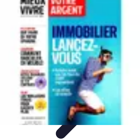
Conseil Banque
Prêts et Crédits
Crédits et Emprunts
Frais et Tarifs
Gestion
financière
Crédits et Financements
Conseil Banque