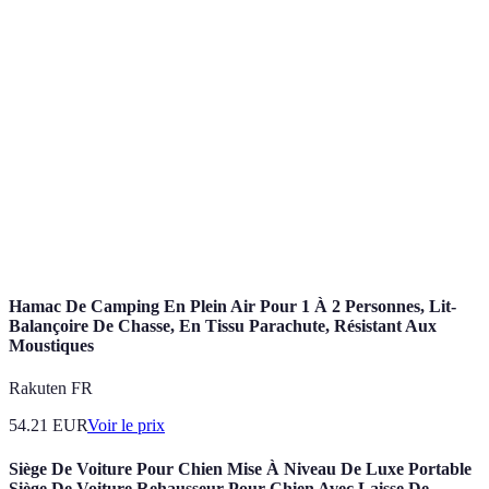
Terme
Définition
Compte
Compte pour les transactions quotidiennes.
courant
Compte
Compte destiné à épargner, offrant des intérêts.
d'épargne
Banque en
Banque qui opère principalement sur internet,
ligne
sans agences.
Hamac De Camping En Plein Air Pour 1 À 2 Personnes, Lit-
Balançoire De Chasse, En Tissu Parachute, Résistant Aux
Moustiques
Rakuten FR
54.21
EUR
Voir le prix
Siège De Voiture Pour Chien Mise À Niveau De Luxe Portable
Siège De Voiture Rehausseur Pour Chien Avec Laisse De