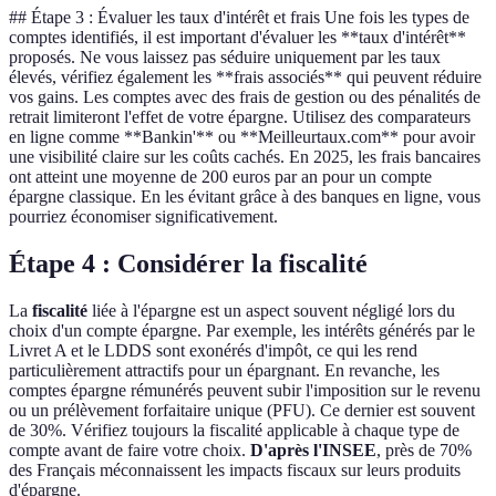
## Étape 3 : Évaluer les taux d'intérêt et frais Une fois les types de
comptes identifiés, il est important d'évaluer les **taux d'intérêt**
proposés. Ne vous laissez pas séduire uniquement par les taux
élevés, vérifiez également les **frais associés** qui peuvent réduire
vos gains. Les comptes avec des frais de gestion ou des pénalités de
retrait limiteront l'effet de votre épargne. Utilisez des comparateurs
en ligne comme **Bankin'** ou **Meilleurtaux.com** pour avoir
une visibilité claire sur les coûts cachés. En 2025, les frais bancaires
ont atteint une moyenne de 200 euros par an pour un compte
épargne classique. En les évitant grâce à des banques en ligne, vous
pourriez économiser significativement.
Étape 4 : Considérer la fiscalité
La
fiscalité
liée à l'épargne est un aspect souvent négligé lors du
choix d'un compte épargne. Par exemple, les intérêts générés par le
Livret A et le LDDS sont exonérés d'impôt, ce qui les rend
particulièrement attractifs pour un épargnant. En revanche, les
comptes épargne rémunérés peuvent subir l'imposition sur le revenu
ou un prélèvement forfaitaire unique (PFU). Ce dernier est souvent
de 30%. Vérifiez toujours la fiscalité applicable à chaque type de
compte avant de faire votre choix.
D'après l'INSEE
, près de 70%
des Français méconnaissent les impacts fiscaux sur leurs produits
d'épargne.