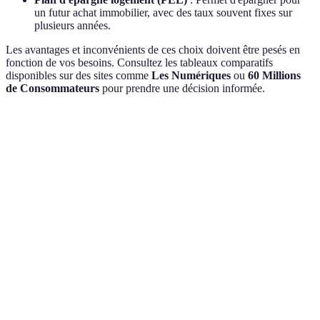
un futur achat immobilier, avec des taux souvent fixes sur
plusieurs années.
Les avantages et inconvénients de ces choix doivent être pesés en
fonction de vos besoins. Consultez les tableaux comparatifs
disponibles sur des sites comme
Les Numériques
ou
60 Millions
de Consommateurs
pour prendre une décision informée.
Type de Compte
Taux d'Intérêt
Fiscalité
Accès aux Fon
Livret A
3%
Exonéré
Retrait libre
LDDS
3%
Exonéré
Retrait libre
Compte épargne
Soumis
1,5% - 4%
Retraits limités
rémunéré
à impôt
Exonéré
Retrait après 4
PEL
2%
à la fin
ans