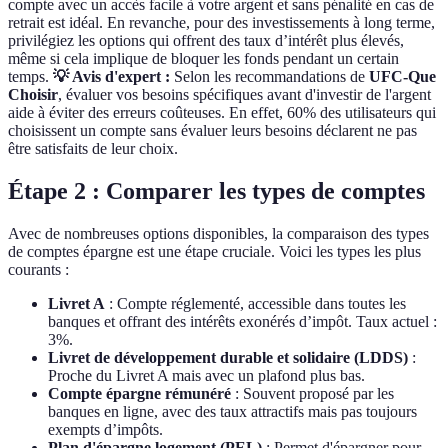
compte avec un accès facile à votre argent et sans pénalité en cas de
retrait est idéal. En revanche, pour des investissements à long terme,
privilégiez les options qui offrent des taux d’intérêt plus élevés,
même si cela implique de bloquer les fonds pendant un certain
temps.
💡 Avis d'expert :
Selon les recommandations de
UFC-Que
Choisir
, évaluer vos besoins spécifiques avant d'investir de l'argent
aide à éviter des erreurs coûteuses. En effet, 60% des utilisateurs qui
choisissent un compte sans évaluer leurs besoins déclarent ne pas
être satisfaits de leur choix.
Étape 2 : Comparer les types de comptes
Avec de nombreuses options disponibles, la comparaison des types
de comptes épargne est une étape cruciale. Voici les types les plus
courants :
Livret A
: Compte réglementé, accessible dans toutes les
banques et offrant des intérêts exonérés d’impôt. Taux actuel :
3%.
Livret de développement durable et solidaire (LDDS)
:
Proche du Livret A mais avec un plafond plus bas.
Compte épargne rémunéré
: Souvent proposé par les
banques en ligne, avec des taux attractifs mais pas toujours
exempts d’impôts.
Plan d'épargne logement (PEL)
: Permet d'épargner pour