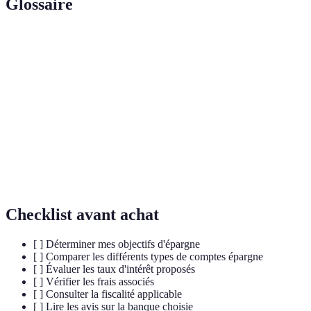
Glossaire
Terme
Définition
Livret A
Compte épargne réglementé et exonéré d’impôt.
Taux
Pourcentage appliqué aux montants épargnés.
d'intérêt
Ensemble des règles relatives aux impôts sur
Fiscalité
l'épargne.
Checklist avant achat
[ ] Déterminer mes objectifs d'épargne
[ ] Comparer les différents types de comptes épargne
[ ] Évaluer les taux d'intérêt proposés
[ ] Vérifier les frais associés
[ ] Consulter la fiscalité applicable
[ ] Lire les avis sur la banque choisie