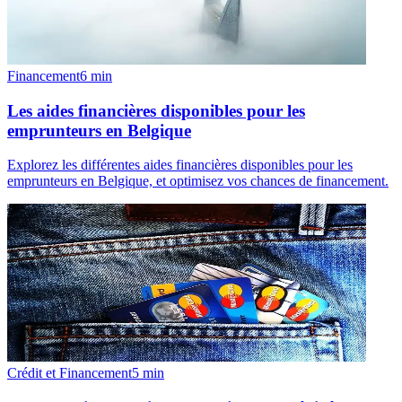
Financement
6
min
Les aides financières disponibles pour les
emprunteurs en Belgique
Explorez les différentes aides financières disponibles pour les
emprunteurs en Belgique, et optimisez vos chances de financement.
Crédit et Financement
5
min