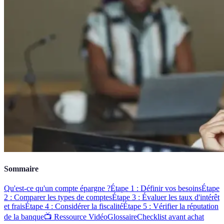
Sommaire
Qu'est-ce qu'un compte épargne ?
Étape 1 : Définir vos besoins
Étape
2 : Comparer les types de comptes
Étape 3 : Évaluer les taux d'intérêt
et frais
Étape 4 : Considérer la fiscalité
Étape 5 : Vérifier la réputation
de la banque
📺 Ressource Vidéo
Glossaire
Checklist avant achat