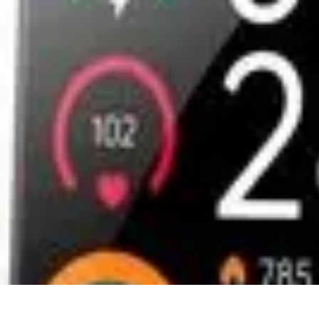
Conseil Banque
Prêts et Crédits
Crédits et Emprunts
Frais et Tarifs
Gestion financière
Cr
Conseil Banque