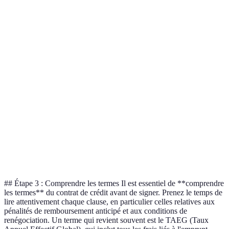
Taux d'intérêt
5 %
3.5 %
Durée de
36 mois
60 mois
remboursement
Montant
50 000 €
30 000 €
maximum
Assurance
Non
Oui
obligatoire
Frais de
100 €
150 €
dossier
## Étape 3 : Comprendre les termes Il est essentiel de **comprendre
les termes** du contrat de crédit avant de signer. Prenez le temps de
lire attentivement chaque clause, en particulier celles relatives aux
pénalités de remboursement anticipé et aux conditions de
renégociation. Un terme qui revient souvent est le TAEG (Taux