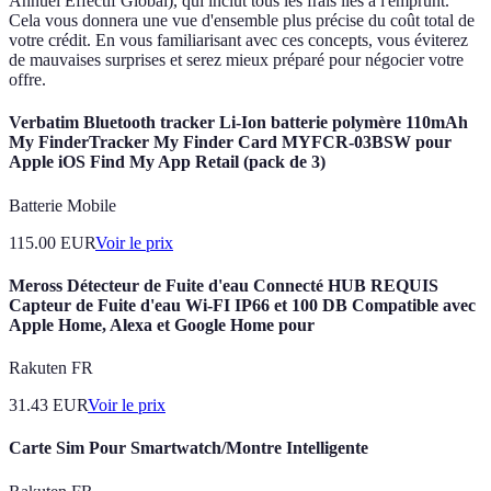
Annuel Effectif Global), qui inclut tous les frais liés à l'emprunt.
Cela vous donnera une vue d'ensemble plus précise du coût total de
votre crédit. En vous familiarisant avec ces concepts, vous éviterez
de mauvaises surprises et serez mieux préparé pour négocier votre
offre.
Verbatim Bluetooth tracker Li-Ion batterie polymère 110mAh
My FinderTracker My Finder Card MYFCR-03BSW pour
Apple iOS Find My App Retail (pack de 3)
Batterie Mobile
115.00
EUR
Voir le prix
Meross Détecteur de Fuite d'eau Connecté HUB REQUIS
Capteur de Fuite d'eau Wi-FI IP66 et 100 DB Compatible avec
Apple Home, Alexa et Google Home pour
Rakuten FR
31.43
EUR
Voir le prix
Carte Sim Pour Smartwatch/Montre Intelligente