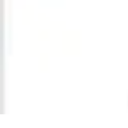
Conseil Banque
Prêts et Crédits
Crédits et Emprunts
Frais et Tarifs
Gestion financière
Cr
Conseil Banque