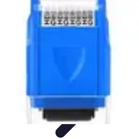
Conseil Banque
Prêts et Crédits
Crédits et Emprunts
Frais et Tarifs
Gestion
financière
Crédits et Financements
Conseil Banque