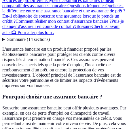
Astuces de pro
Différents types d'assurances bancaires
Tableau
comparatif des assurances bancaires
Questions fréquentes
Quelle est
la différence entre une assurance bancaire et une assurance de prêt ?
Est-il obligatoire de souscrire une assurance lorsque je prends un
crédit ?
Comment résilier mon contrat d’assurance bancaire ?
Puis-je
changer d'assureur en cours de contrat ?
Glossaire
Checklist avant
achat
📺 Pour aller plus loin :
Sommaire
(
14
sections
)
L'assurance bancaire est un produit financier proposé par les
établissements bancaires pour protéger les clients contre divers
risques liés à leur situation financière. Ces assurances peuvent
couvrir des aspects tels que la perte d'emploi, l'incapacité de
remboursement d'un prêt, ou encore la protection de vos
investissements. L'objectif principal de l'assurance bancaire est de
sécuriser votre patrimoine et de limiter les impacts d'événements
imprévus sur vos finances.
Pourquoi choisir une assurance bancaire ?
Souscrire une assurance bancaire peut offrir plusieurs avantages. Par
exemple, en cas de perte d'emploi ou d'incapacité de travail,
l'assurance peut prendre en charge vos mensualités de crédit, vous
permettant ainsi de maintenir votre niveau de vie. De plus, cela vous
offre une tranquillité d'esprit, sachant que vous êtes protégé en cas