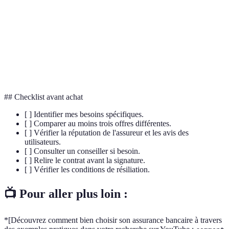
Montant à payer de sa poche avant que
Franchise
l'assurance intervienne.
Événement incertain qui pourrait entraîner des
Risque
pertes financières.
## Checklist avant achat
[ ] Identifier mes besoins spécifiques.
[ ] Comparer au moins trois offres différentes.
[ ] Vérifier la réputation de l'assureur et les avis des
utilisateurs.
[ ] Consulter un conseiller si besoin.
[ ] Relire le contrat avant la signature.
[ ] Vérifier les conditions de résiliation.
📺 Pour aller plus loin :
*[Découvrez comment bien choisir son assurance bancaire à travers