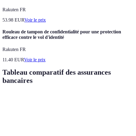
Rakuten FR
53.98
EUR
Voir le prix
Rouleau de tampon de confidentialité pour une protection
efficace contre le vol d'identité
Rakuten FR
11.40
EUR
Voir le prix
Tableau comparatif des assurances
bancaires
Critère
Assurance Emprunteur
Assurance Perte d'Emploi
Niveau de
Élevé
Moyen
couverture
Coût