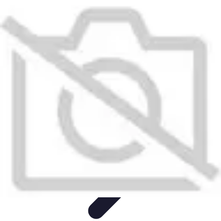
Conseil Banque
Prêts et Crédits
Crédits et Emprunts
Frais et Tarifs
Gestion
financière
Crédits et Financements
Conseil Banque