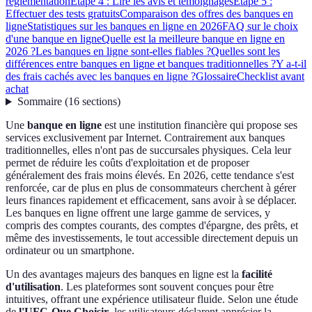
réglementation
Étape 4 : Lire les avis et témoignages
Étape 5 :
Effectuer des tests gratuits
Comparaison des offres des banques en
ligne
Statistiques sur les banques en ligne en 2026
FAQ sur le choix
d'une banque en ligne
Quelle est la meilleure banque en ligne en
2026 ?
Les banques en ligne sont-elles fiables ?
Quelles sont les
différences entre banques en ligne et banques traditionnelles ?
Y a-t-il
des frais cachés avec les banques en ligne ?
Glossaire
Checklist avant
achat
Sommaire
(
16
sections
)
Une
banque en ligne
est une institution financière qui propose ses
services exclusivement par Internet. Contrairement aux banques
traditionnelles, elles n'ont pas de succursales physiques. Cela leur
permet de réduire les coûts d'exploitation et de proposer
généralement des frais moins élevés. En 2026, cette tendance s'est
renforcée, car de plus en plus de consommateurs cherchent à gérer
leurs finances rapidement et efficacement, sans avoir à se déplacer.
Les banques en ligne offrent une large gamme de services, y
compris des comptes courants, des comptes d'épargne, des prêts, et
même des investissements, le tout accessible directement depuis un
ordinateur ou un smartphone.
Un des avantages majeurs des banques en ligne est la
facilité
d'utilisation
. Les plateformes sont souvent conçues pour être
intuitives, offrant une expérience utilisateur fluide. Selon une étude
de
l'UFC-Que Choisir
, les utilisateurs déclarent apprécier la