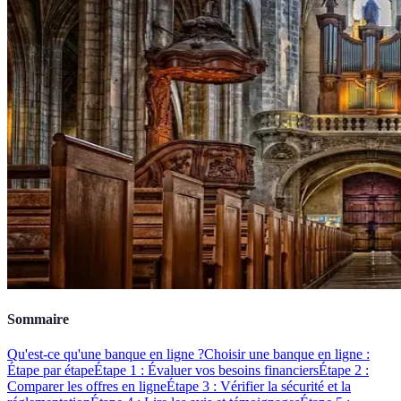
Sommaire
Qu'est-ce qu'une banque en ligne ?
Choisir une banque en ligne :
Étape par étape
Étape 1 : Évaluer vos besoins financiers
Étape 2 :
Comparer les offres en ligne
Étape 3 : Vérifier la sécurité et la