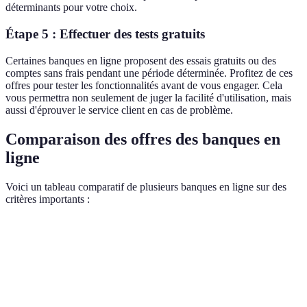
déterminants pour votre choix.
Étape 5 : Effectuer des tests gratuits
Certaines banques en ligne proposent des essais gratuits ou des
comptes sans frais pendant une période déterminée. Profitez de ces
offres pour tester les fonctionnalités avant de vous engager. Cela
vous permettra non seulement de juger la facilité d'utilisation, mais
aussi d'éprouver le service client en cas de problème.
Comparaison des offres des banques en
ligne
Voici un tableau comparatif de plusieurs banques en ligne sur des
critères importants :
Critère
Banque A
Banque B
Banque C
Verdict
Frais de
Banque
tenue de
0 EUR
3 EUR
1 EUR
est la pl
compte
avantag