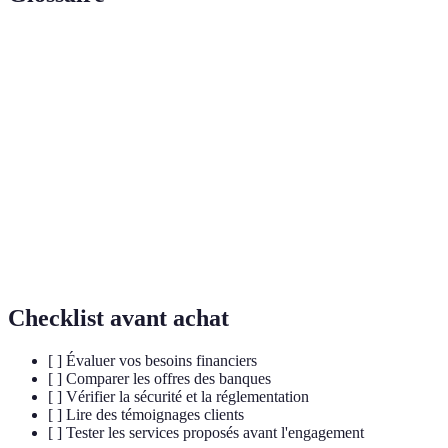
Terme
Définition
Banque en
Institution financière sans agences physiques qui
ligne
offre des services via Internet.
Taux
Pourcentage que la banque vous paie pour votre
d'intérêt
épargne ou que vous payez pour un prêt.
Application
Programme sur smartphone pour gérer vos finances
mobile
en ligne facilement.
Checklist avant achat
[ ] Évaluer vos besoins financiers
[ ] Comparer les offres des banques
[ ] Vérifier la sécurité et la réglementation
[ ] Lire des témoignages clients
[ ] Tester les services proposés avant l'engagement