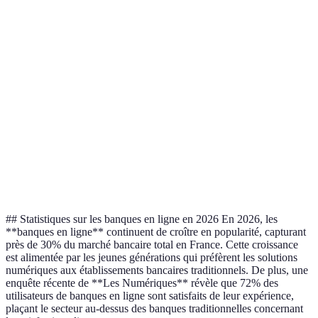
Banque
Taux
offre le
d'intérêt
1.5%
1.2%
1.8%
meilleu
épargne
taux
Banque
Accessibilité
Excellente
Bonne
Moyenne
est la pl
mobile
pratique
Support
Horaires
Égalité
24/7
24/7
client
limités
entre A 
## Statistiques sur les banques en ligne en 2026 En 2026, les
**banques en ligne** continuent de croître en popularité, capturant
près de 30% du marché bancaire total en France. Cette croissance
est alimentée par les jeunes générations qui préfèrent les solutions
numériques aux établissements bancaires traditionnels. De plus, une
enquête récente de **Les Numériques** révèle que 72% des
utilisateurs de banques en ligne sont satisfaits de leur expérience,
plaçant le secteur au-dessus des banques traditionnelles concernant