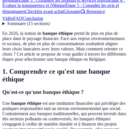
Belgique
Étape 3 : Comparer les produits et services offerts
Étape 4 :
Évaluer la transparence et l'éthique
Étape 5 : Consulter les avis et
témoignages
Checklist avant achat
Glossaire
📺 Ressource
Vidéo
FAQ
Conclusion
Sommaire
(
15
sections
)
En 2026, la notion de
banque éthique
prend de plus en plus de
place dans le paysage financier. Face aux enjeux environnementaux
et sociaux, de plus en plus de consommateurs souhaitent aligner
leurs choix bancaires avec leurs valeurs. Mais comment orienter ce
choix ? Cet article se propose de vous guider à travers les différentes
étapes pour sélectionner une banque éthique en Belgique.
1. Comprendre ce qu'est une banque
éthique
Qu'est-ce qu'une banque éthique ?
Une
banque éthique
est une institution financière qui privilégie des
pratiques responsables tant au niveau environnemental que social.
Contrairement aux banques traditionnelles, qui peuvent investir dans
des secteurs polluants ou controversés, les banques éthiques
s'engagent à croître de manière durable et à financer des projets