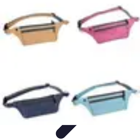
Conseil Banque
Prêts et Crédits
Crédits et Emprunts
Frais et Tarifs
Gestion
financière
Crédits et Financements
Conseil Banque