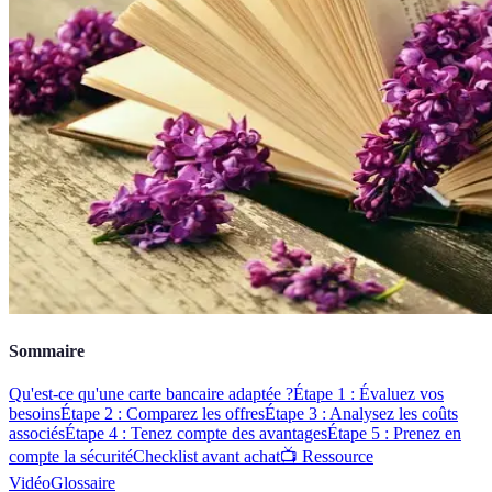
Sommaire
Qu'est-ce qu'une carte bancaire adaptée ?
Étape 1 : Évaluez vos
besoins
Étape 2 : Comparez les offres
Étape 3 : Analysez les coûts
associés
Étape 4 : Tenez compte des avantages
Étape 5 : Prenez en
compte la sécurité
Checklist avant achat
📺 Ressource
Vidéo
Glossaire