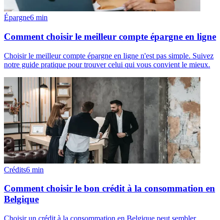
Épargne
6
min
Comment choisir le meilleur compte épargne en ligne
Choisir le meilleur compte épargne en ligne n'est pas simple. Suivez
notre guide pratique pour trouver celui qui vous convient le mieux.
Crédits
6
min
Comment choisir le bon crédit à la consommation en
Belgique
Choisir un crédit à la consommation en Belgique peut sembler