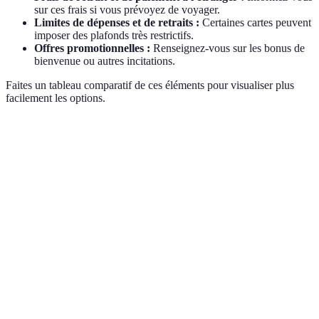
sur ces frais si vous prévoyez de voyager.
Limites de dépenses et de retraits :
Certaines cartes peuvent
imposer des plafonds très restrictifs.
Offres promotionnelles :
Renseignez-vous sur les bonus de
bienvenue ou autres incitations.
Faites un tableau comparatif de ces éléments pour visualiser plus
facilement les options.
Critère
Option A
Option B
Option C
Verdict
Option
Frais
0 €
5 €
2 €
A est
mensuels
meilleur
Frais
Option
retrait
2 %
2.5 %
1.5 %
C est
étranger
meilleur
Option
Bonus de
50 €
20 €
0 €
A est