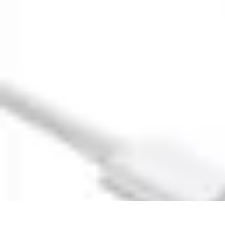
Conseil Banque
Prêts et Crédits
Crédits et Emprunts
Frais et Tarifs
Gestion financière
Cr
Conseil Banque