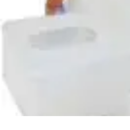
Conseil Banque
Prêts et Crédits
Crédits et Emprunts
Frais et Tarifs
Gestion financière
Cr
Conseil Banque