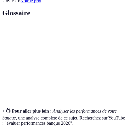
2.69
EUR
Voir le prix
Glossaire
Terme
Définition
Frais
Coûts associés à l'utilisation des services d'une banque.
bancaires
Service
Assistance offerte par une banque pour aider ses
client
clients dans leurs opérations.
Sécurité
Ensemble des mesures pour protéger les données
bancaire
personnelles et les transactions des clients.
>
📺 Pour aller plus loin :
Analyser les performances de votre
banque
, une analyse complète de ce sujet. Recherchez sur YouTube
: "évaluer performances banque 2026".