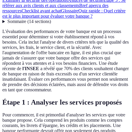
Examiner la sécurité des opérations
Astuces de sécurité
Étape 5 : Se
référer aux avis clients et aux classements
Bref aperçu des
ressources
Checklist avant achat
Glossaire
Quiz rapide : Quel critère
est le plus important pour évaluer votre banque ?
Sommaire
(
14
sections
)
L'évaluation des performances de votre banque est un processus
essentiel pour déterminer si votre établissement répond à vos
besoins. Cela inclut l'analyse de divers critères tels que la qualité des
services, les frais, le service client, et la sécurité. Avec
l'augmentation de l'offre bancaire en ligne, il est plus crucial que
jamais de s'assurer que votre banque offre des services qui
répondent à vos attentes et à vos besoins financiers. Une étude
récente de
l'INSEE
a révélé que 70% des clients souhaitent changer
de banque en raison de frais excessifs ou d'un service clientèle
insatisfaisant. Évaluer ces performances vous permet non seulement
de prendre des décisions éclairées, mais aussi de défendre vos droits
en tant que consommateur.
Étape 1 : Analyser les services proposés
Pour commencer, il est primordial d'analyser les services que votre
banque propose. Cela comprend les produits comme les comptes
courants, les livrets d’épargne, les crédits et les placements. Une
banque performante devrait offrir non seulement des produits