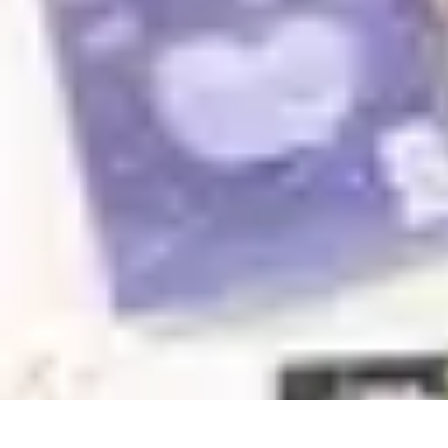
Conseil Banque
Prêts et Crédits
Crédits et Emprunts
Frais et Tarifs
Gestion financière
Cr
Conseil Banque