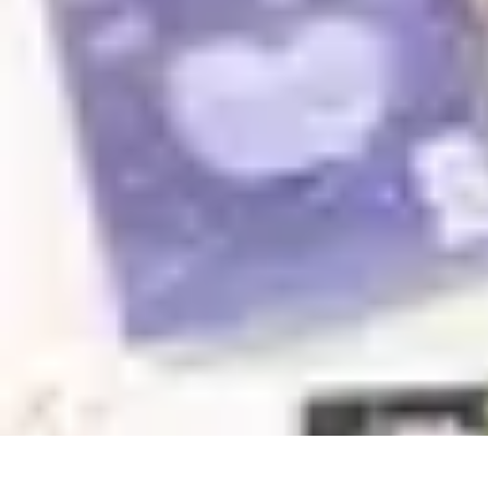
Conseil Banque
Prêts et Crédits
Crédits et Emprunts
Frais et Tarifs
Gestion financière
Cr
Conseil Banque