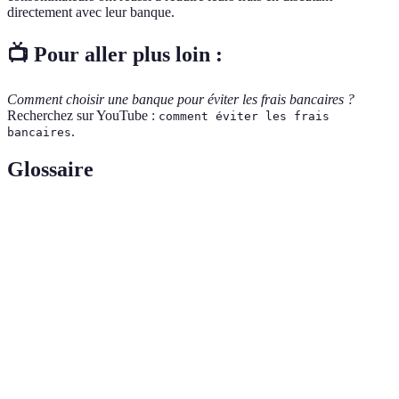
directement avec leur banque.
📺 Pour aller plus loin :
Comment choisir une banque pour éviter les frais bancaires ?
Recherchez sur YouTube :
comment éviter les frais
.
bancaires
Glossaire
Terme
Définition
Frais de
Montant facturé pour la gestion d'un compte
tenue de
bancaire.
compte
Découvert
Somme que la banque permet de dépasser sur un
autorisé
compte, généralement avec des frais.