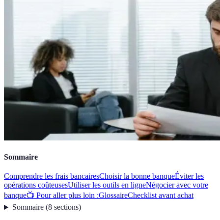
Sommaire
Comprendre les frais bancaires
Choisir la bonne banque
Éviter les
opérations coûteuses
Utiliser les outils en ligne
Négocier avec votre
banque
📺 Pour aller plus loin :
Glossaire
Checklist avant achat
Sommaire
(
8
sections
)