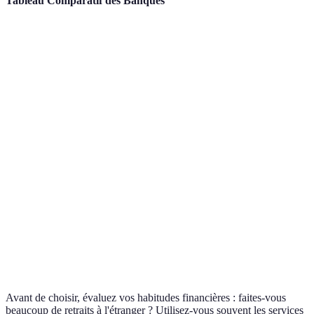
Tableau Comparatif des Banques
Critère
Banque A (en ligne)
Banque B (traditionnelle)
Frais de
tenue de
0 €
12 €
compte
Retraits à
0 €
3 € par retrait
l'étranger
Virements
0 €
0,5 € par virement
locaux
Accès à
un
Virtuel
En agence
conseiller
Avant de choisir, évaluez vos habitudes financières : faites-vous
beaucoup de retraits à l'étranger ? Utilisez-vous souvent les services