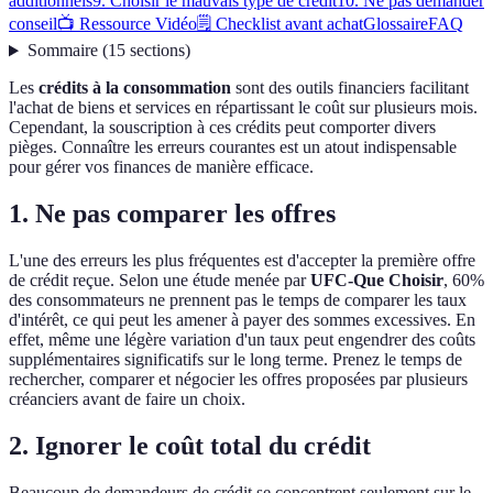
additionnels
9. Choisir le mauvais type de crédit
10. Ne pas demander
conseil
📺 Ressource Vidéo
🗒️ Checklist avant achat
Glossaire
FAQ
Sommaire
(
15
sections
)
Les
crédits à la consommation
sont des outils financiers facilitant
l'achat de biens et services en répartissant le coût sur plusieurs mois.
Cependant, la souscription à ces crédits peut comporter divers
pièges. Connaître les erreurs courantes est un atout indispensable
pour gérer vos finances de manière efficace.
1. Ne pas comparer les offres
L'une des erreurs les plus fréquentes est d'accepter la première offre
de crédit reçue. Selon une étude menée par
UFC-Que Choisir
, 60%
des consommateurs ne prennent pas le temps de comparer les taux
d'intérêt, ce qui peut les amener à payer des sommes excessives. En
effet, même une légère variation d'un taux peut engendrer des coûts
supplémentaires significatifs sur le long terme. Prenez le temps de
rechercher, comparer et négocier les offres proposées par plusieurs
créanciers avant de faire un choix.
2. Ignorer le coût total du crédit
Beaucoup de demandeurs de crédit se concentrent seulement sur le