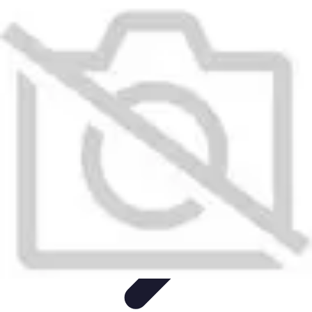
Conseil Banque
Prêts et Crédits
Crédits et Emprunts
Frais et Tarifs
Gestion
financière
Crédits et Financements
Conseil Banque