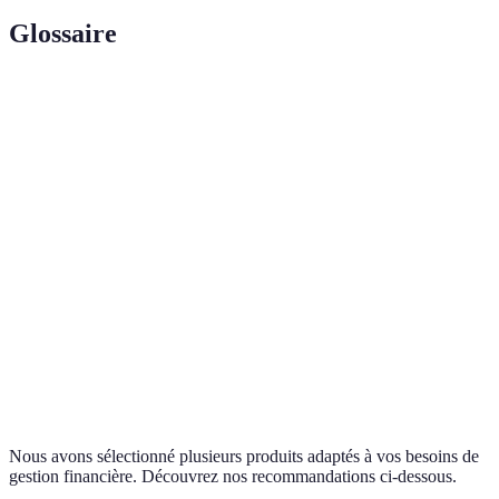
Glossaire
Terme
Définition
Taux
Le pourcentage que vous payez en plus du montant
d'intérêt
emprunté pour la durée du crédit.
Montant maximum que vous pouvez emprunter en
Capacité
fonction de votre revenu et de vos autres
d'emprunt
engagements financiers.
Assurance qui couvre les mensualités de votre
Assurance
crédit en cas de décès, d'incapacité de travail ou de
emprunteur
perte d'emploi.
Nous avons sélectionné plusieurs produits adaptés à vos besoins de
gestion financière. Découvrez nos recommandations ci-dessous.