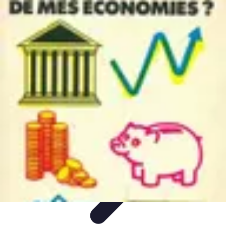
Conseil Banque
Prêts et Crédits
Crédits et Emprunts
Frais et Tarifs
Gestion
financière
Crédits et Financements
Conseil Banque