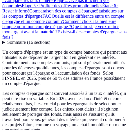
: Comparer les taux d'intérêt
Étape 4 : Ne pas toucher à vos
économies
Étape 5 : Profiter des offres promotionnelles
Étape 6 :
Rester informé
Comparaison des comptes d'épargne
Statistiques sur
les comptes d'épargne
FAQ
Quelle est la différence entre un compte
d'épargne et un compte courant ?
Comment choisir la meilleure
banque pour mon compte d'épargne ?
Que faire si je veux retirer
mon argent avant la maturité ?
Existe-t-il des comptes d'épargne sans
frais ?
Sommaire
(
16
sections
)
Un compte d'épargne est un type de compte bancaire qui permet aux
utilisateurs de déposer de l'argent tout en générant des intérêts.
Contrairement aux comptes courants, qui sont généralement utilisés
pour les dépenses quotidiennes, les comptes d'épargne sont conçus
pour encourager l'épargne et l'accumulation des fonds. Selon
l'INSEE
, en 2025, près de 60 % des adultes en France possédaient
un compte d'épargne.
Les comptes d'épargne sont souvent associés à un taux d'intérêt, qui
peut être fixe ou variable. En 2026, avec les taux d'intérêt encore
relativement bas, il est crucial pour les épargnants de sélectionner
judicieusement leur compte. Les enjeux sont clairs : il s'agit non
seulement de protéger des fonds, mais aussi de s'assurer qu'ils
travaillent pour vous, générant des intérêts qui peuvent contribuer à
des projets futurs, comme un voyage, un achat immobilier ou même
une retraite anticipée.