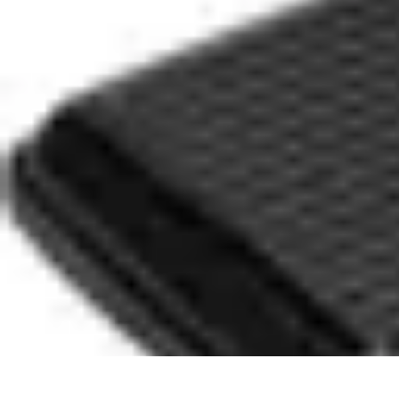
Conseil Banque
Prêts et Crédits
Crédits et Emprunts
Frais et Tarifs
Gestion financière
Cr
Conseil Banque