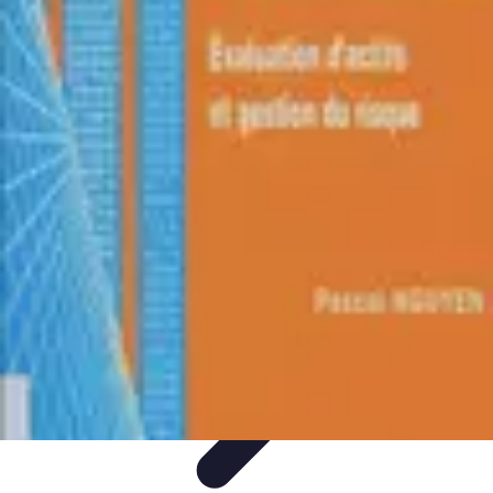
Conseil Banque
Prêts et Crédits
Crédits et Emprunts
Frais et Tarifs
Gestion
financière
Crédits et Financements
Conseil Banque