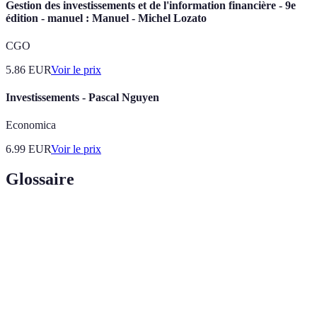
Gestion des investissements et de l'information financière - 9e
édition - manuel : Manuel - Michel Lozato
CGO
5.86
EUR
Voir le prix
Investissements - Pascal Nguyen
Economica
6.99
EUR
Voir le prix
Glossaire
Terme
Définition
Profits générés par un investissement, souvent
Rendement
exprimés en pourcentage.
Stratégie d’investissement consistant à investir
Diversification