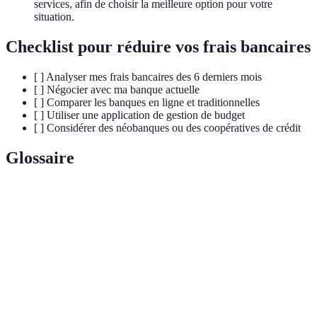
services, afin de choisir la meilleure option pour votre
situation.
Checklist pour réduire vos frais bancaires
[ ] Analyser mes frais bancaires des 6 derniers mois
[ ] Négocier avec ma banque actuelle
[ ] Comparer les banques en ligne et traditionnelles
[ ] Utiliser une application de gestion de budget
[ ] Considérer des néobanques ou des coopératives de crédit
Glossaire
Terme
Définition
Frais
Montants perçus par les banques pour des
bancaires
services.
Néobanque
Banque numérique sans agences physiques.
Coopérative
Institution financière offrant des prêts et des