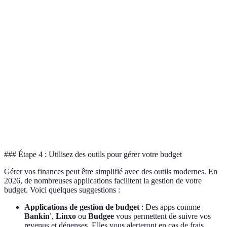
Frais de
Banque C
carte
15€/an
10€/an
5€/an
est la plus
bancaire
économiq
Banques 
Découvert
et B offre
Oui
Oui
Non
autorisé
un
découvert
Services
Oui
Oui
Oui
Équivalen
en ligne
### Étape 4 : Utilisez des outils pour gérer votre budget
Gérer vos finances peut être simplifié avec des outils modernes. En
2026, de nombreuses applications facilitent la gestion de votre
budget. Voici quelques suggestions :
Applications de gestion de budget
: Des apps comme
Bankin'
,
Linxo
ou
Budgee
vous permettent de suivre vos
revenus et dépenses. Elles vous alerteront en cas de frais