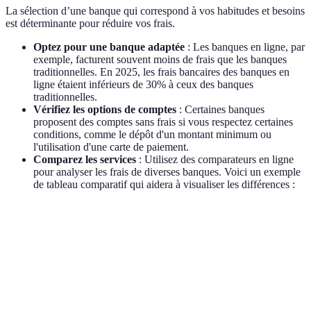
La sélection d’une banque qui correspond à vos habitudes et besoins
est déterminante pour réduire vos frais.
Optez pour une banque adaptée
: Les banques en ligne, par
exemple, facturent souvent moins de frais que les banques
traditionnelles. En 2025, les frais bancaires des banques en
ligne étaient inférieurs de 30% à ceux des banques
traditionnelles.
Vérifiez les options de comptes
: Certaines banques
proposent des comptes sans frais si vous respectez certaines
conditions, comme le dépôt d'un montant minimum ou
l'utilisation d'une carte de paiement.
Comparez les services
: Utilisez des comparateurs en ligne
pour analyser les frais de diverses banques. Voici un exemple
de tableau comparatif qui aidera à visualiser les différences :
Critère
Banque A
Banque B
Banque C
Verdict
Banque C
Frais de
est la
tenue de
10€/mois
5€/mois
0€/mois
meilleure
compte
option