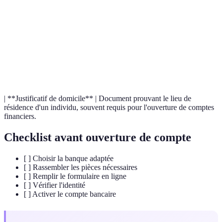
Terme
Définition
Compte
Compte permettant à un individu de stocker et de
bancaire
gérer son argent.
Vérification
Procédure visant à confirmer l'identité d'un
d'identité
utilisateur lors de l'ouverture d'un compte.
| **Justificatif de domicile** | Document prouvant le lieu de
résidence d'un individu, souvent requis pour l'ouverture de comptes
financiers.
Checklist avant ouverture de compte
[ ] Choisir la banque adaptée
[ ] Rassembler les pièces nécessaires
[ ] Remplir le formulaire en ligne
[ ] Vérifier l'identité
[ ] Activer le compte bancaire