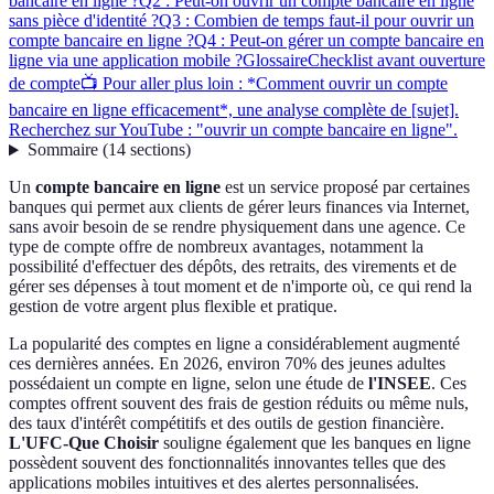
bancaire en ligne ?
Q2 : Peut-on ouvrir un compte bancaire en ligne
sans pièce d'identité ?
Q3 : Combien de temps faut-il pour ouvrir un
compte bancaire en ligne ?
Q4 : Peut-on gérer un compte bancaire en
ligne via une application mobile ?
Glossaire
Checklist avant ouverture
de compte
📺 Pour aller plus loin : *Comment ouvrir un compte
bancaire en ligne efficacement*, une analyse complète de [sujet].
Recherchez sur YouTube : "ouvrir un compte bancaire en ligne".
Sommaire
(
14
sections
)
Un
compte bancaire en ligne
est un service proposé par certaines
banques qui permet aux clients de gérer leurs finances via Internet,
sans avoir besoin de se rendre physiquement dans une agence. Ce
type de compte offre de nombreux avantages, notamment la
possibilité d'effectuer des dépôts, des retraits, des virements et de
gérer ses dépenses à tout moment et de n'importe où, ce qui rend la
gestion de votre argent plus flexible et pratique.
La popularité des comptes en ligne a considérablement augmenté
ces dernières années. En 2026, environ 70% des jeunes adultes
possédaient un compte en ligne, selon une étude de
l'INSEE
. Ces
comptes offrent souvent des frais de gestion réduits ou même nuls,
des taux d'intérêt compétitifs et des outils de gestion financière.
L'UFC-Que Choisir
souligne également que les banques en ligne
possèdent souvent des fonctionnalités innovantes telles que des
applications mobiles intuitives et des alertes personnalisées.