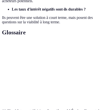
acheteurs potentiels.
Les taux d'intérêt négatifs sont-ils durables ?
Ils peuvent être une solution à court terme, mais posent des
questions sur la viabilité à long terme.
Glossaire
Terme
Définition
Politique
Gestion de la quantité d'argent en circulation par
monétaire
une banque centrale.
Augmentation continue et générale des prix des
Inflation
biens et services.
Marge
Différence entre le prix de vente et le coût de
bénéficiaire
production d'un produit ou service.