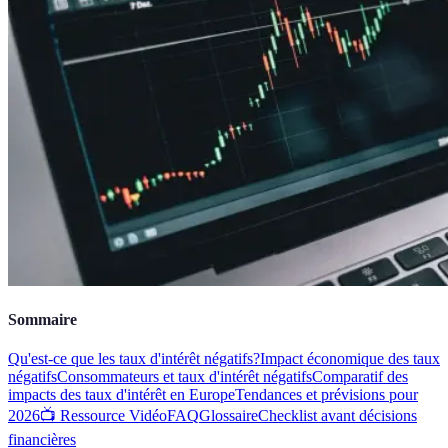
Sommaire
Qu'est-ce que les taux d'intérêt négatifs?
Impact économique des taux
négatifs
Consommateurs et taux d'intérêt négatifs
Comparatif des
impacts des taux d'intérêt en Europe
Tendances et prévisions pour
2026
📺 Ressource Vidéo
FAQ
Glossaire
Checklist avant décisions
financières