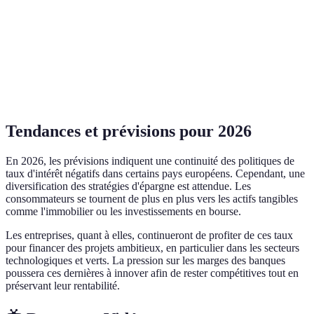
prix
+4%
+3%
-1%
+5%
immobiliers
Rendement
moyen des
-0.5%
-0.3%
-0.6%
-0.4%
épargnes
Tendances et prévisions pour 2026
En 2026, les prévisions indiquent une continuité des politiques de
taux d'intérêt négatifs dans certains pays européens. Cependant, une
diversification des stratégies d'épargne est attendue. Les
consommateurs se tournent de plus en plus vers les actifs tangibles
comme l'immobilier ou les investissements en bourse.
Les entreprises, quant à elles, continueront de profiter de ces taux
pour financer des projets ambitieux, en particulier dans les secteurs
technologiques et verts. La pression sur les marges des banques
poussera ces dernières à innover afin de rester compétitives tout en
préservant leur rentabilité.