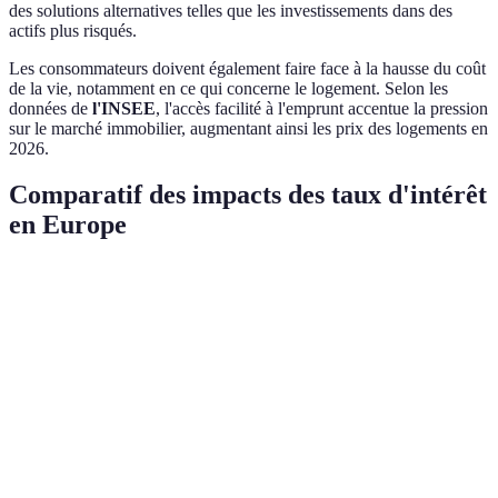
des solutions alternatives telles que les investissements dans des
actifs plus risqués.
Les consommateurs doivent également faire face à la hausse du coût
de la vie, notamment en ce qui concerne le logement. Selon les
données de
l'INSEE
, l'accès facilité à l'emprunt accentue la pression
sur le marché immobilier, augmentant ainsi les prix des logements en
2026.
Comparatif des impacts des taux d'intérêt
en Europe
Aspect
France
Allemagne
Italie
Espagne
Croissance du
1.5%
1.2%
1.8%
1.6%
PIB (2025)
Taux de
8.5%
6%
9.8%
13.7%
chômage
Évolution des