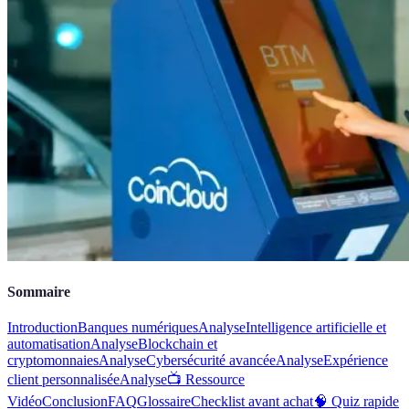
Sommaire
Introduction
Banques numériques
Analyse
Intelligence artificielle et
automatisation
Analyse
Blockchain et
cryptomonnaies
Analyse
Cybersécurité avancée
Analyse
Expérience
client personnalisée
Analyse
📺 Ressource
Vidéo
Conclusion
FAQ
Glossaire
Checklist avant achat
🧠 Quiz rapide