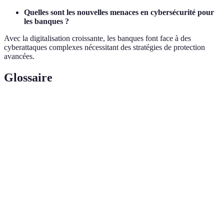
Quelles sont les nouvelles menaces en cybersécurité pour
les banques ?
Avec la digitalisation croissante, les banques font face à des
cyberattaques complexes nécessitant des stratégies de protection
avancées.
Glossaire
Terme
Définition
Intelligence artificielle, technologie permettant
IA
aux machines d'apprendre et d'imiter les
actions humaines.
Technologie de stockage et de transmission
Blockchain
d'informations transparentes et sécurisées.
Monnaies digitales utilisant la cryptographie
Cryptomonnaies
pour sécuriser les transactions.